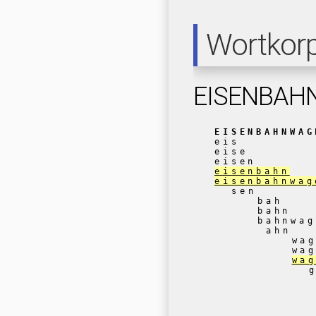
Wortkor
EISENBAH
EISENBAHNWAG
eis
eise
eisen
eisenbahn
eisenbahnwag
sen
bah
bahn
bahnwag
ahn
wa
wa
wa