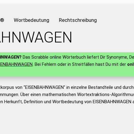
e®
Wortbedeutung
Rechtschreibung
AHNWAGEN
HNWAGEN
?
Das Scrabble online Wörterbuch liefert Dir Synonyme, De
SENBAHNWAGEN
. Bei Fehlern oder in Streitfällen hast Du mit der
onl
tkorpus von "EISENBAHNWAGEN" in einzelne Bestandteile und durch
mmungen. Über einen mathematischen Wortextraktions-Algorithmus
n Herkunft, Definition und Wortbedeutung von EISENBAHNWAGEN a