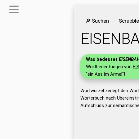
🔎 Suchen
Scrabbl
EISENB
Was bedeutet
EISENBA
Wortbedeutungen von
EI
"ein Ass im Ärmel"!
Wortwurzel zerlegt den Wor
Wörterbuch nach Übereinsti
Aufschluss zur semantische