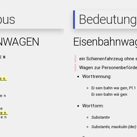
pus
Bedeutung
NWAGEN
Eisenbahnwa
EN
ein Schienenfahrzeug ohne e
Wagen zur Personenbeförder
Worttrennung:
en
Ei·sen·bahn·wa·gen, Pl.1
Ei·sen·bahn·wä·gen
en
g
Wortform:
ge
gen
Substantiv
gen
Substantiv, maskulin
(der)