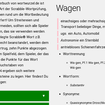
rbuch von wortwurzel.de ist
Wagen
Hilfe eines semantischen
 Art der Scrabble-Wortprüfung,
s gute Anhaltspunkte zu
onen rund um die Wortbedeutung
ennung und Wortform, um die
rt! Um Streitereien und
einachsiges oder mehrachs
für das Scrabble-Spiel zu
meiden, sollten sich alle Spieler
Transport beliebiger Dinge, 
 Turnier Scrabble-
n, das sie verwenden werden.
ugs.
ein Auto, Automobil
gelegte Scrabble® Wort z.B.
Astronomie
ein Sternbild
echt beanstandet, werden dem
en – Standardwerk in 12
antriebloses Schienenfahrz
vortrug, zehn Punkte abgezogen.
nden
 Spielfeld, dem Spieler, der das
Worttrennung:
en – Richtiges und gutes
n die Punkte für das Wort
Wa·gen, Pl.1 Wa·gen, Pl.
utsch
Buchstaben von
Wä·gen
|N ergeben sich weitere
en – Die deutsche Grammatik
teine zu legen. Hier findest Du
Wortform:
en – Deutsches
ngen:
Substantiv
Synonyme:
Quasisynonyme Droschk