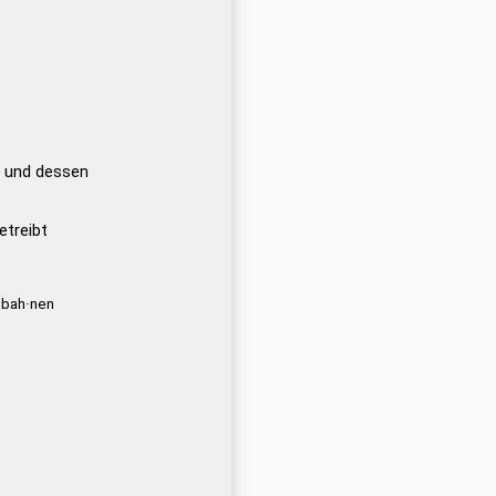
n und dessen
etreibt
·bah·nen