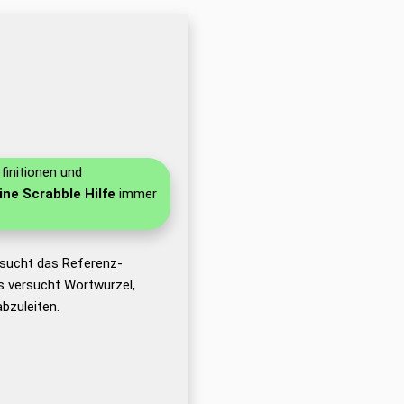
finitionen und
ine Scrabble Hilfe
immer
sucht das Referenz-
 versucht Wortwurzel,
bzuleiten.