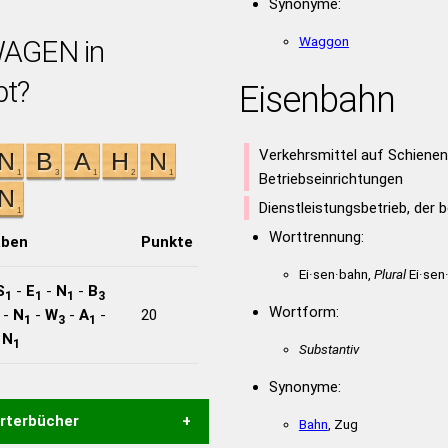
Synonyme:
Waggon
AGEN in
bt?
Eisenbahn
Verkehrsmittel auf Schiene
Betriebseinrichtungen
Dienstleistungsbetrieb, der b
Worttrennung:
aben
Punkte
Ei·sen·bahn,
Plural
Ei·sen
S
-
E
-
N
-
B
1
1
1
3
Wortform:
-
N
-
W
-
A
-
20
1
3
1
-
N
1
Substantiv
Synonyme:
örterbücher
Bahn
, Zug