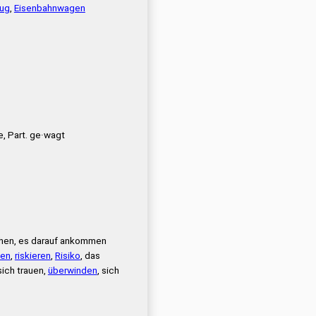
eug
,
Eisenbahnwagen
, Part. ge·wagt
ehen, es darauf ankommen
uen
,
riskieren
,
Risiko
, das
 sich trauen,
überwinden
, sich