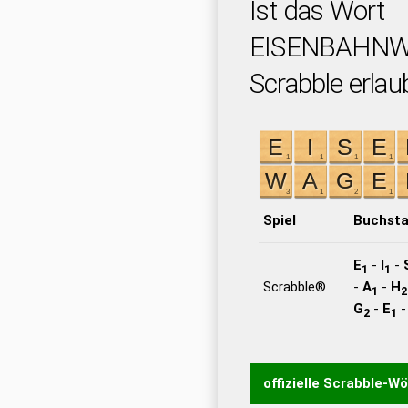
Ist das Wort
EISENBAHNW
Scrabble erlau
Spiel
Buchst
E
-
I
-
1
1
Scrabble®
-
A
-
H
1
2
G
-
E
2
1
offizielle Scrabble-W