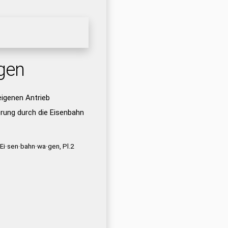
gen
igenen Antrieb
ung durch die Eisenbahn
 Ei·sen·bahn·wa·gen, Pl.2