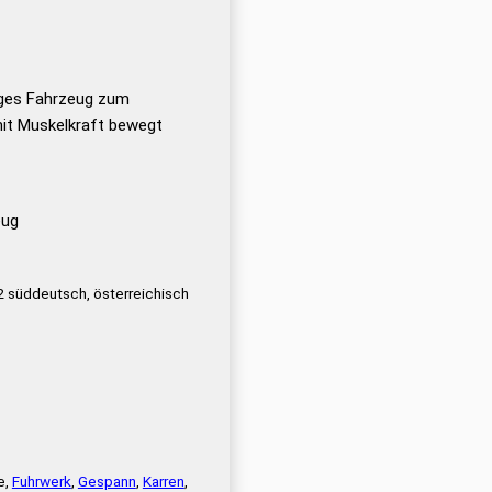
iges Fahrzeug zum
mit Muskelkraft bewegt
eug
2 süddeutsch, österreichisch
e,
Fuhrwerk
,
Gespann
,
Karren
,