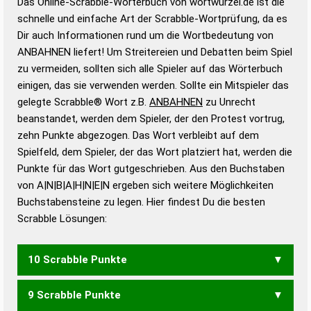
Das Online-Scrabble-Wörterbuch von wortwurzel.de ist die
Wortwurzel liefert mit Hilfe eines semantischen
schnelle und einfache Art der Scrabble-Wortprüfung, da es
Wortanalyse-Algorithmus gute Anhaltspunkte zu
Dir auch Informationen rund um die Wortbedeutung von
Wortbedeutung, Worttrennung und Wortform, um die
ANBAHNEN liefert! Um Streitereien und Debatten beim Spiel
Gültigkeit eines Wortes für das Scrabble-Spiel zu
zu vermeiden, sollten sich alle Spieler auf das Wörterbuch
bestimmen!
zugelassene Turnier Scrabble-
einigen, das sie verwenden werden. Sollte ein Mitspieler das
Wörterbücher sind:
gelegte Scrabble® Wort z.B.
ANBAHNEN
zu Unrecht
beanstandet, werden dem Spieler, der den Protest vortrug,
Duden – Standardwerk in 12 Bänden
zehn Punkte abgezogen. Das Wort verbleibt auf dem
Duden – Richtiges und gutes
Spielfeld, dem Spieler, der das Wort platziert hat, werden die
Deutsch
Punkte für das Wort gutgeschrieben. Aus den Buchstaben
von A|N|B|A|H|N|E|N ergeben sich weitere Möglichkeiten
Duden – Die deutsche Grammatik
Buchstabensteine zu legen. Hier findest Du die besten
Duden – Deutsches
Scrabble Lösungen:
Universalwörterbuch
10 Scrabble Punkte
9 Scrabble Punkte
ANHABEN