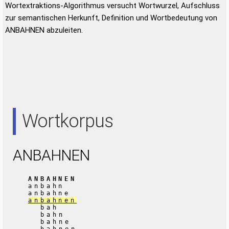
Wortextraktions-Algorithmus versucht Wortwurzel, Aufschluss
zur semantischen Herkunft, Definition und Wortbedeutung von
ANBAHNEN abzuleiten.
Wortkorpus
ANBAHNEN
ANBAHNEN
anbahn
anbahne
anbahnen
bah
bahn
bahne