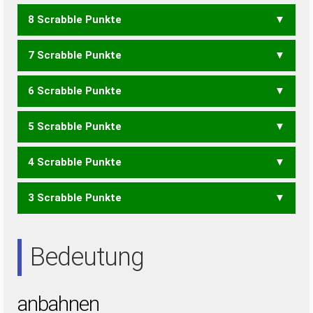
8 Scrabble Punkte
ANHABE
BANANEN
7 Scrabble Punkte
HABEN
BANANE
BANNEN
6 Scrabble Punkte
HABE
BANEN
BANNE
NABEN
5 Scrabble Punkte
HAB
HEB
BANE
BANN
NABE
HANNA
HENNA
NAHEN
4 Scrabble Punkte
ABA
BAN
BEN
NAHE
3 Scrabble Punkte
AHA
HAN
NAH
ANNA
ANNE
NENN
ANA
ANN
Bedeutung
anbahnen