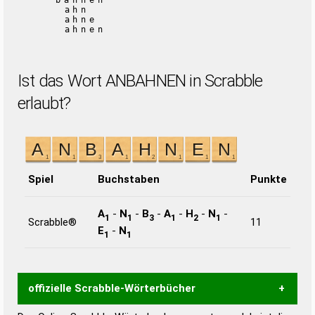
bahnen
ahn
ahne
ahnen
Ist das Wort ANBAHNEN in Scrabble
erlaubt?
Spiel
Buchstaben
Punkte
A
-
N
-
B
-
A
-
H
-
N
-
1
1
3
1
2
1
Scrabble®
11
E
-
N
1
1
offizielle Scrabble-Wörterbücher