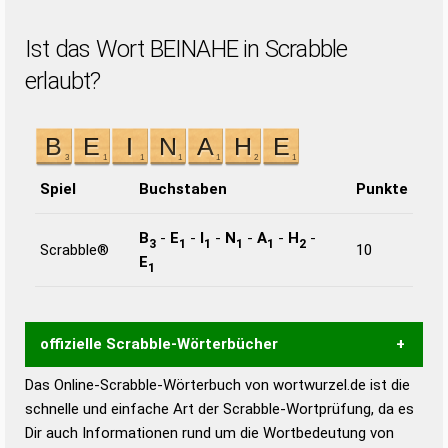
Ist das Wort BEINAHE in Scrabble
erlaubt?
Spiel
Buchstaben
Punkte
B
-
E
-
I
-
N
-
A
-
H
-
3
1
1
1
1
2
Scrabble®
10
E
1
offizielle Scrabble-Wörterbücher
Das Online-Scrabble-Wörterbuch von wortwurzel.de ist die
Wortwurzel liefert mit Hilfe eines semantischen
schnelle und einfache Art der Scrabble-Wortprüfung, da es
Wortanalyse-Algorithmus gute Anhaltspunkte zu
Dir auch Informationen rund um die Wortbedeutung von
Wortbedeutung, Worttrennung und Wortform, um die