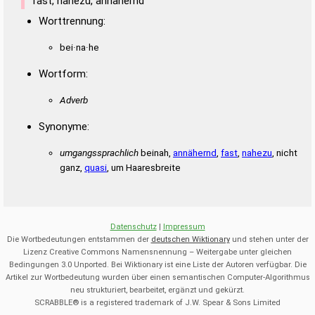
fast, nahezu, annähernd
Worttrennung:
bei·na·he
Wortform:
Adverb
Synonyme:
umgangssprachlich
beinah,
annähernd
,
fast
,
nahezu
, nicht
ganz,
quasi
, um Haaresbreite
Datenschutz
|
Impressum
Die Wortbedeutungen entstammen der
deutschen Wiktionary
und stehen unter der
Lizenz Creative Commons Namensnennung – Weitergabe unter gleichen
Bedingungen 3.0 Unported. Bei Wiktionary ist eine Liste der Autoren verfügbar. Die
Artikel zur Wortbedeutung wurden über einen semantischen Computer-Algorithmus
neu strukturiert, bearbeitet, ergänzt und gekürzt.
SCRABBLE® is a registered trademark of J.W. Spear & Sons Limited