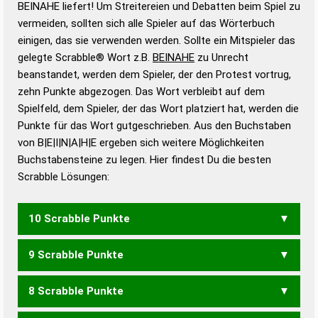
BEINAHE liefert! Um Streitereien und Debatten beim Spiel zu
Gültigkeit eines Wortes für das Scrabble-Spiel zu
vermeiden, sollten sich alle Spieler auf das Wörterbuch
bestimmen!
zugelassene Turnier Scrabble-
einigen, das sie verwenden werden. Sollte ein Mitspieler das
Wörterbücher sind:
gelegte Scrabble® Wort z.B.
BEINAHE
zu Unrecht
beanstandet, werden dem Spieler, der den Protest vortrug,
Duden – Standardwerk in 12 Bänden
zehn Punkte abgezogen. Das Wort verbleibt auf dem
Duden – Richtiges und gutes
Spielfeld, dem Spieler, der das Wort platziert hat, werden die
Deutsch
Punkte für das Wort gutgeschrieben. Aus den Buchstaben
von B|E|I|N|A|H|E ergeben sich weitere Möglichkeiten
Duden – Die deutsche Grammatik
Buchstabensteine zu legen. Hier findest Du die besten
Duden – Deutsches
Scrabble Lösungen:
Universalwörterbuch
10 Scrabble Punkte
9 Scrabble Punkte
ANHIEBE
NAHEBEI
8 Scrabble Punkte
ANHEBE
ANHIEB
HIEBEN