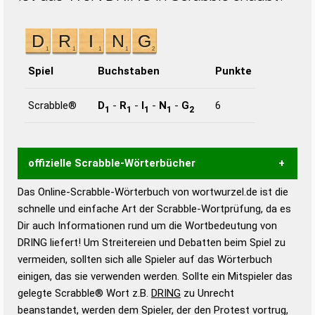
Spiel
Buchstaben
Punkte
Scrabble®
D
-
R
-
I
-
N
-
G
6
1
1
1
1
2
offizielle Scrabble-Wörterbücher
Das Online-Scrabble-Wörterbuch von wortwurzel.de ist die
Wortwurzel liefert mit Hilfe eines semantischen
schnelle und einfache Art der Scrabble-Wortprüfung, da es
Wortanalyse-Algorithmus gute Anhaltspunkte zu
Dir auch Informationen rund um die Wortbedeutung von
Wortbedeutung, Worttrennung und Wortform, um die
DRING liefert! Um Streitereien und Debatten beim Spiel zu
Gültigkeit eines Wortes für das Scrabble-Spiel zu
vermeiden, sollten sich alle Spieler auf das Wörterbuch
bestimmen!
zugelassene Turnier Scrabble-
einigen, das sie verwenden werden. Sollte ein Mitspieler das
Wörterbücher sind:
gelegte Scrabble® Wort z.B.
DRING
zu Unrecht
beanstandet, werden dem Spieler, der den Protest vortrug,
Duden – Standardwerk in 12 Bänden