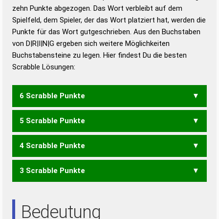
zehn Punkte abgezogen. Das Wort verbleibt auf dem
Duden – Richtiges und gutes
Spielfeld, dem Spieler, der das Wort platziert hat, werden die
Deutsch
Punkte für das Wort gutgeschrieben. Aus den Buchstaben
von D|R|I|N|G ergeben sich weitere Möglichkeiten
Duden – Die deutsche Grammatik
Buchstabensteine zu legen. Hier findest Du die besten
Duden – Deutsches
Scrabble Lösungen:
Universalwörterbuch
6 Scrabble Punkte
5 Scrabble Punkte
GRIND
4 Scrabble Punkte
DING
3 Scrabble Punkte
GIN
DIRN
RIND
DIR
NDR
NID
Bedeutung