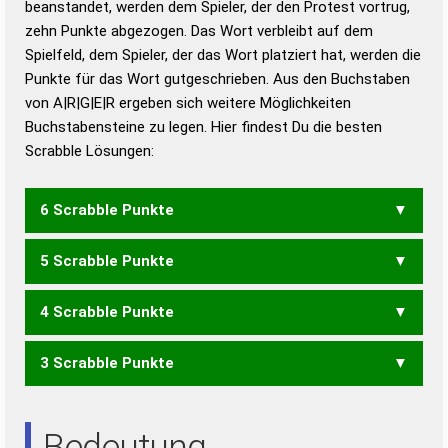
beanstandet, werden dem Spieler, der den Protest vortrug,
Duden – Standardwerk in 12 Bänden
zehn Punkte abgezogen. Das Wort verbleibt auf dem
Duden – Richtiges und gutes
Spielfeld, dem Spieler, der das Wort platziert hat, werden die
Deutsch
Punkte für das Wort gutgeschrieben. Aus den Buchstaben
von A|R|G|E|R ergeben sich weitere Möglichkeiten
Duden – Die deutsche Grammatik
Buchstabensteine zu legen. Hier findest Du die besten
Duden – Deutsches
Scrabble Lösungen:
Universalwörterbuch
6 Scrabble Punkte
5 Scrabble Punkte
GARER
4 Scrabble Punkte
GARE
RAGE
3 Scrabble Punkte
ERG
GAR
RAG
REG
RARE
ARE
RAR
Bedeutung