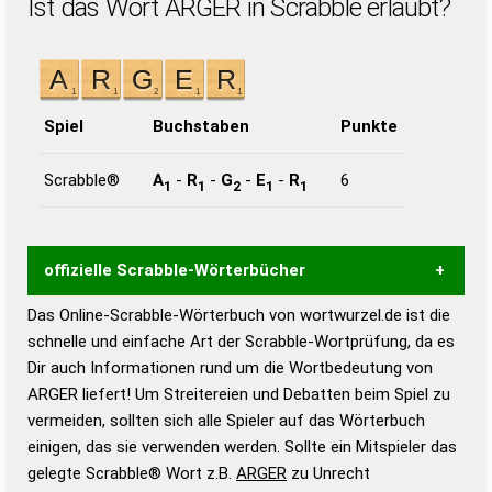
Ist das Wort ARGER in Scrabble erlaubt?
Spiel
Buchstaben
Punkte
Scrabble®
A
-
R
-
G
-
E
-
R
6
1
1
2
1
1
offizielle Scrabble-Wörterbücher
Das Online-Scrabble-Wörterbuch von wortwurzel.de ist die
Wortwurzel liefert mit Hilfe eines semantischen
schnelle und einfache Art der Scrabble-Wortprüfung, da es
Wortanalyse-Algorithmus gute Anhaltspunkte zu
Dir auch Informationen rund um die Wortbedeutung von
Wortbedeutung, Worttrennung und Wortform, um die
ARGER liefert! Um Streitereien und Debatten beim Spiel zu
Gültigkeit eines Wortes für das Scrabble-Spiel zu
vermeiden, sollten sich alle Spieler auf das Wörterbuch
bestimmen!
zugelassene Turnier Scrabble-
einigen, das sie verwenden werden. Sollte ein Mitspieler das
Wörterbücher sind:
gelegte Scrabble® Wort z.B.
ARGER
zu Unrecht