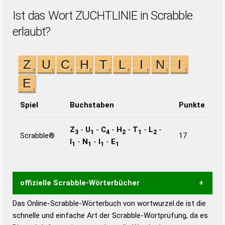
Ist das Wort ZUCHTLINIE in Scrabble
erlaubt?
Spiel
Buchstaben
Punkte
Z
-
U
-
C
-
H
-
T
-
L
-
3
1
4
2
1
2
Scrabble®
17
I
-
N
-
I
-
E
1
1
1
1
offizielle Scrabble-Wörterbücher
Das Online-Scrabble-Wörterbuch von wortwurzel.de ist die
Wortwurzel liefert mit Hilfe eines semantischen
schnelle und einfache Art der Scrabble-Wortprüfung, da es
Wortanalyse-Algorithmus gute Anhaltspunkte zu