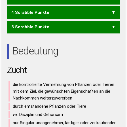
LIEH
NEHL
NETZ
NUTZ
UNZE
UZEN
UZET
UZTE
ZEIT
4 Scrabble Punkte
ZENT
HEINI
HEITI
HUNTE
LEINT
LUNTE
THEIN
UZE
UZT
ZEN
EILT
HEUT
HUNT
HUTE
ILEI
LEIN
LEIT
LIEN
TEIL
ULEN
INUIT
3 Scrabble Punkte
EIL
HEI
HEU
HIE
HIN
HIT
HUI
HUT
IHN
LEI
LET
LEU
ULI
EINT
ETUI
INTI
NIET
NUTE
TEIN
TUEN
TUNE
UNIT
EIN
NET
NEU
NUT
TUE
TUN
UNI
UTE
Bedeutung
Zucht
die kontrollierte Vermehrung von Pflanzen oder Tieren
mit dem Ziel, die gewünschten Eigenschaften an die
Nachkommen weiterzuvererben
durch entstandene Pflanzen oder Tiere
va.
Disziplin und Gehorsam
nur Singular unangenehmer, lästiger oder zeitraubender