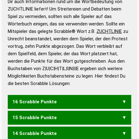
Dir auch Informationen rund um die Wortbedeutung von
Wortbedeutung, Worttrennung und Wortform, um die
ZUCHTLINIE liefert! Um Streitereien und Debatten beim
Gültigkeit eines Wortes für das Scrabble-Spiel zu
Spiel zu vermeiden, sollten sich alle Spieler auf das
bestimmen!
zugelassene Turnier Scrabble-
Wörterbuch einigen, das sie verwenden werden. Sollte ein
Wörterbücher sind:
Mitspieler das gelegte Scrabble® Wort z.B.
ZUCHTLINIE
zu
Unrecht beanstandet, werden dem Spieler, der den Protest
Duden – Standardwerk in 12 Bänden
vortrug, zehn Punkte abgezogen. Das Wort verbleibt auf
Duden – Richtiges und gutes
dem Spielfeld, dem Spieler, der das Wort platziert hat,
Deutsch
werden die Punkte für das Wort gutgeschrieben. Aus den
Buchstaben von Z|U|C|H|T|L|I|N|I|E ergeben sich weitere
Duden – Die deutsche Grammatik
Möglichkeiten Buchstabensteine zu legen. Hier findest Du
Duden – Deutsches
die besten Scrabble Lösungen:
Universalwörterbuch
16 Scrabble Punkte
15 Scrabble Punkte
LUNCHZEIT
14 Scrabble Punkte
ZEITLICH