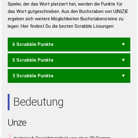
Duden – Richtiges und gutes
Spieler, der das Wort platziert hat, werden die Punkte für
Deutsch
das Wort gutgeschrieben. Aus den Buchstaben von U|N|Z|E
ergeben sich weitere Möglichkeiten Buchstabensteine zu
Duden – Die deutsche Grammatik
legen. Hier findest Du die besten Scrabble Lösungen:
Duden – Deutsches
Universalwörterbuch
6 Scrabble Punkte
5 Scrabble Punkte
UZEN
3 Scrabble Punkte
UZE
ZEN
NEU
Bedeutung
Unze