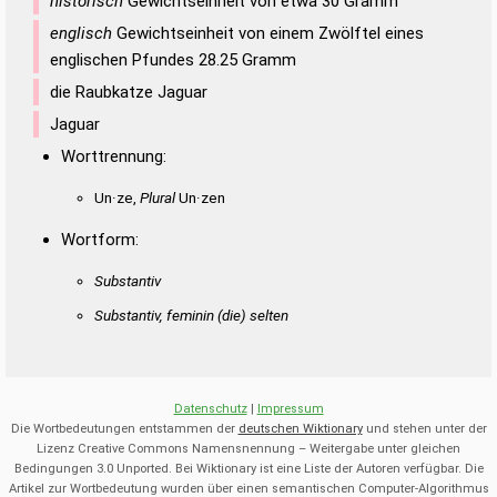
historisch
Gewichtseinheit von etwa 30 Gramm
englisch
Gewichtseinheit von einem Zwölftel eines
englischen Pfundes 28.25 Gramm
die Raubkatze Jaguar
Jaguar
Worttrennung:
Un·ze,
Plural
Un·zen
Wortform:
Substantiv
Substantiv, feminin
(die)
selten
Datenschutz
|
Impressum
Die Wortbedeutungen entstammen der
deutschen Wiktionary
und stehen unter der
Lizenz Creative Commons Namensnennung – Weitergabe unter gleichen
Bedingungen 3.0 Unported. Bei Wiktionary ist eine Liste der Autoren verfügbar. Die
Artikel zur Wortbedeutung wurden über einen semantischen Computer-Algorithmus