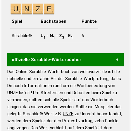
Spiel
Buchstaben
Punkte
Scrabble®
U
-
N
-
Z
-
E
6
1
1
3
1
offizielle Scrabble-Wörterbücher
Das Online-Scrabble-Wörterbuch von wortwurzel.de ist die
Wortwurzel liefert mit Hilfe eines semantischen
schnelle und einfache Art der Scrabble-Wortprüfung, da es
Wortanalyse-Algorithmus gute Anhaltspunkte zu
Dir auch Informationen rund um die Wortbedeutung von
Wortbedeutung, Worttrennung und Wortform, um die
UNZE liefert! Um Streitereien und Debatten beim Spiel zu
Gültigkeit eines Wortes für das Scrabble-Spiel zu
vermeiden, sollten sich alle Spieler auf das Wörterbuch
bestimmen!
zugelassene Turnier Scrabble-
einigen, das sie verwenden werden. Sollte ein Mitspieler das
Wörterbücher sind:
gelegte Scrabble® Wort z.B.
UNZE
zu Unrecht beanstandet,
werden dem Spieler, der den Protest vortrug, zehn Punkte
Duden – Standardwerk in 12 Bänden
abgezogen. Das Wort verbleibt auf dem Spielfeld, dem