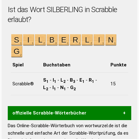
Ist das Wort SILBERLING in Scrabble
erlaubt?
Spiel
Buchstaben
Punkte
S
-
I
-
L
-
B
-
E
-
R
-
1
1
2
3
1
1
Scrabble®
15
L
-
I
-
N
-
G
2
1
1
2
offizielle Scrabble-Wörterbücher
Das Online-Scrabble-Wörterbuch von wortwurzel.de ist die
Wortwurzel liefert mit Hilfe eines semantischen
schnelle und einfache Art der Scrabble-Wortprüfung, da es
Wortanalyse-Algorithmus gute Anhaltspunkte zu