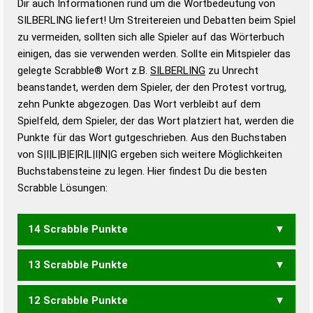
Dir auch Informationen rund um die Wortbedeutung von
Wortbedeutung, Worttrennung und Wortform, um die
SILBERLING liefert! Um Streitereien und Debatten beim Spiel
Gültigkeit eines Wortes für das Scrabble-Spiel zu
zu vermeiden, sollten sich alle Spieler auf das Wörterbuch
bestimmen!
zugelassene Turnier Scrabble-
einigen, das sie verwenden werden. Sollte ein Mitspieler das
Wörterbücher sind:
gelegte Scrabble® Wort z.B.
SILBERLING
zu Unrecht
beanstandet, werden dem Spieler, der den Protest vortrug,
Duden – Standardwerk in 12 Bänden
zehn Punkte abgezogen. Das Wort verbleibt auf dem
Duden – Richtiges und gutes
Spielfeld, dem Spieler, der das Wort platziert hat, werden die
Deutsch
Punkte für das Wort gutgeschrieben. Aus den Buchstaben
von S|I|L|B|E|R|L|I|N|G ergeben sich weitere Möglichkeiten
Duden – Die deutsche Grammatik
Buchstabensteine zu legen. Hier findest Du die besten
Duden – Deutsches
Scrabble Lösungen:
Universalwörterbuch
14 Scrabble Punkte
13 Scrabble Punkte
BILLIGENS
LIEBLINGS
12 Scrabble Punkte
BILLIGEN
BILLIGER
BILLIGES
LIEBLING
SILBRIGEN