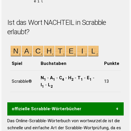
eil
Ist das Wort NACHTEIL in Scrabble
erlaubt?
Spiel
Buchstaben
Punkte
N
-
A
-
C
-
H
-
T
-
E
-
1
1
4
2
1
1
Scrabble®
13
I
-
L
1
2
offizielle Scrabble-Wörterbücher
Das Online-Scrabble-Wörterbuch von wortwurzel.de ist die
Wortwurzel liefert mit Hilfe eines semantischen
schnelle und einfache Art der Scrabble-Wortprüfung, da es