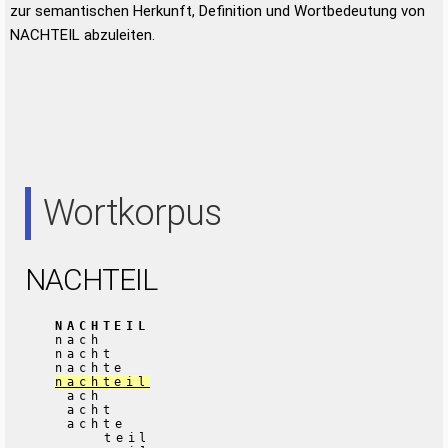
zur semantischen Herkunft, Definition und Wortbedeutung von
NACHTEIL abzuleiten.
Wortkorpus
NACHTEIL
NACHTEIL
nach
nacht
nachte
nachteil
ach
acht
achte
teil