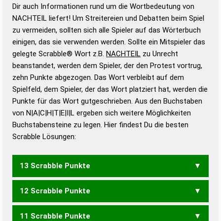
Wortanalyse-Algorithmus gute Anhaltspunkte zu
Dir auch Informationen rund um die Wortbedeutung von
Wortbedeutung, Worttrennung und Wortform, um die
NACHTEIL liefert! Um Streitereien und Debatten beim Spiel
Gültigkeit eines Wortes für das Scrabble-Spiel zu
zu vermeiden, sollten sich alle Spieler auf das Wörterbuch
bestimmen!
zugelassene Turnier Scrabble-
einigen, das sie verwenden werden. Sollte ein Mitspieler das
Wörterbücher sind:
gelegte Scrabble® Wort z.B.
NACHTEIL
zu Unrecht
beanstandet, werden dem Spieler, der den Protest vortrug,
Duden – Standardwerk in 12 Bänden
zehn Punkte abgezogen. Das Wort verbleibt auf dem
Duden – Richtiges und gutes
Spielfeld, dem Spieler, der das Wort platziert hat, werden die
Deutsch
Punkte für das Wort gutgeschrieben. Aus den Buchstaben
von N|A|C|H|T|E|I|L ergeben sich weitere Möglichkeiten
Duden – Die deutsche Grammatik
Buchstabensteine zu legen. Hier findest Du die besten
Duden – Deutsches
Scrabble Lösungen:
Universalwörterbuch
13 Scrabble Punkte
12 Scrabble Punkte
CHATLINE
LAICHTEN
NACHEILT
11 Scrabble Punkte
ACHTELN
LACHTEN
LAICHEN
LAICHET
LAICHTE