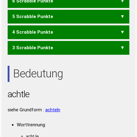
6 Scrabble Punkte
HALTE
5 Scrabble Punkte
ACT
AHLE
HALT
4 Scrabble Punkte
ALTE
TAEL
TALE
3 Scrabble Punkte
ALE
ALT
HAT
LET
TAL
ETA
Bedeutung
achtle
siehe Grundform :
achteln
Worttrennung:
acht·le