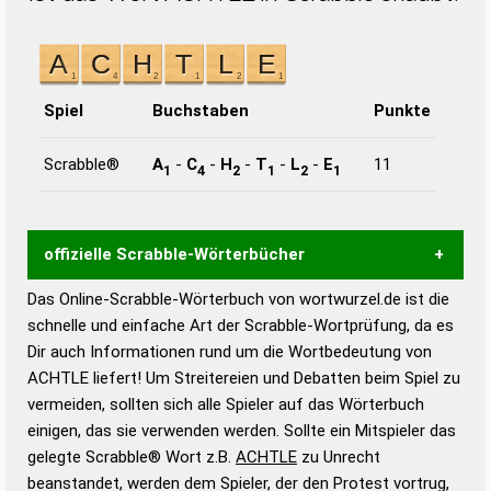
Spiel
Buchstaben
Punkte
Scrabble®
A
-
C
-
H
-
T
-
L
-
E
11
1
4
2
1
2
1
offizielle Scrabble-Wörterbücher
Das Online-Scrabble-Wörterbuch von wortwurzel.de ist die
Wortwurzel liefert mit Hilfe eines semantischen
schnelle und einfache Art der Scrabble-Wortprüfung, da es
Wortanalyse-Algorithmus gute Anhaltspunkte zu
Dir auch Informationen rund um die Wortbedeutung von
Wortbedeutung, Worttrennung und Wortform, um die
ACHTLE liefert! Um Streitereien und Debatten beim Spiel zu
Gültigkeit eines Wortes für das Scrabble-Spiel zu
vermeiden, sollten sich alle Spieler auf das Wörterbuch
bestimmen!
zugelassene Turnier Scrabble-
einigen, das sie verwenden werden. Sollte ein Mitspieler das
Wörterbücher sind:
gelegte Scrabble® Wort z.B.
ACHTLE
zu Unrecht
beanstandet, werden dem Spieler, der den Protest vortrug,
Duden – Standardwerk in 12 Bänden