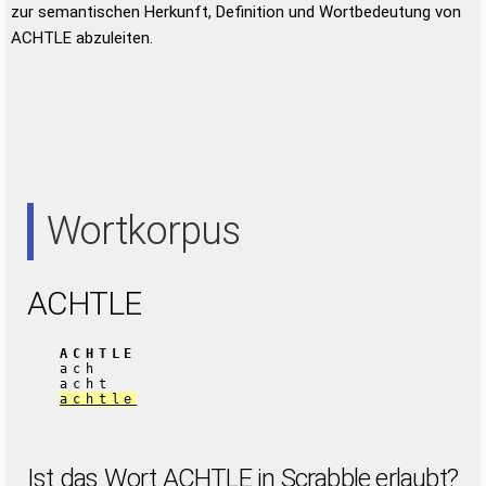
zur semantischen Herkunft, Definition und Wortbedeutung von
ACHTLE abzuleiten.
Wortkorpus
ACHTLE
ACHTLE
ach
acht
achtle
Ist das Wort ACHTLE in Scrabble erlaubt?