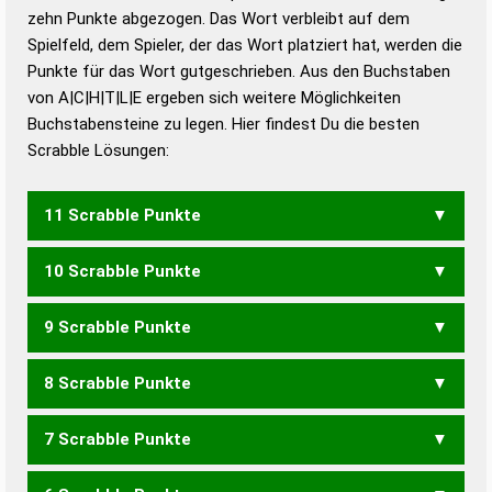
zehn Punkte abgezogen. Das Wort verbleibt auf dem
Duden – Richtiges und gutes
Spielfeld, dem Spieler, der das Wort platziert hat, werden die
Deutsch
Punkte für das Wort gutgeschrieben. Aus den Buchstaben
von A|C|H|T|L|E ergeben sich weitere Möglichkeiten
Duden – Die deutsche Grammatik
Buchstabensteine zu legen. Hier findest Du die besten
Duden – Deutsches
Scrabble Lösungen:
Universalwörterbuch
11 Scrabble Punkte
10 Scrabble Punkte
ACHELT
ACHTEL
CHALET
LACHET
LACHTE
9 Scrabble Punkte
ACHEL
ACHLE
LACHE
LACHT
8 Scrabble Punkte
ELCH
LACH
LECH
ACHTE
7 Scrabble Punkte
CHAT
ECHT