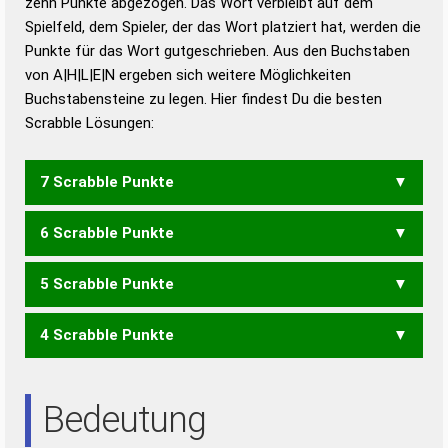
zehn Punkte abgezogen. Das Wort verbleibt auf dem
Duden – Richtiges und gutes
Spielfeld, dem Spieler, der das Wort platziert hat, werden die
Deutsch
Punkte für das Wort gutgeschrieben. Aus den Buchstaben
von A|H|L|E|N ergeben sich weitere Möglichkeiten
Duden – Die deutsche Grammatik
Buchstabensteine zu legen. Hier findest Du die besten
Duden – Deutsches
Scrabble Lösungen:
Universalwörterbuch
7 Scrabble Punkte
6 Scrabble Punkte
LAHNE
5 Scrabble Punkte
LAHN
LEHN
NEHL
4 Scrabble Punkte
AHNE
ELAN
NAHE
AHN
ALE
HAN
NAH
Bedeutung