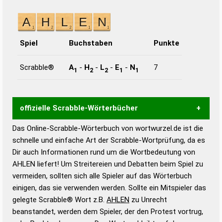
Spiel
Buchstaben
Punkte
Scrabble®
A
-
H
-
L
-
E
-
N
7
1
2
2
1
1
offizielle Scrabble-Wörterbücher
Das Online-Scrabble-Wörterbuch von wortwurzel.de ist die
Wortwurzel liefert mit Hilfe eines semantischen
schnelle und einfache Art der Scrabble-Wortprüfung, da es
Wortanalyse-Algorithmus gute Anhaltspunkte zu
Dir auch Informationen rund um die Wortbedeutung von
Wortbedeutung, Worttrennung und Wortform, um die
AHLEN liefert! Um Streitereien und Debatten beim Spiel zu
Gültigkeit eines Wortes für das Scrabble-Spiel zu
vermeiden, sollten sich alle Spieler auf das Wörterbuch
bestimmen!
zugelassene Turnier Scrabble-
einigen, das sie verwenden werden. Sollte ein Mitspieler das
Wörterbücher sind:
gelegte Scrabble® Wort z.B.
AHLEN
zu Unrecht
beanstandet, werden dem Spieler, der den Protest vortrug,
Duden – Standardwerk in 12 Bänden