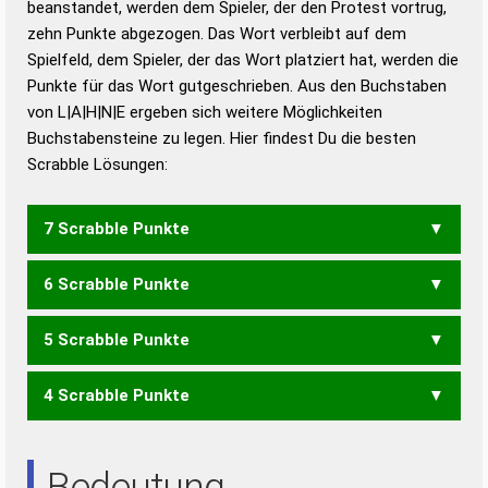
beanstandet, werden dem Spieler, der den Protest vortrug,
Duden – Standardwerk in 12 Bänden
zehn Punkte abgezogen. Das Wort verbleibt auf dem
Duden – Richtiges und gutes
Spielfeld, dem Spieler, der das Wort platziert hat, werden die
Deutsch
Punkte für das Wort gutgeschrieben. Aus den Buchstaben
von L|A|H|N|E ergeben sich weitere Möglichkeiten
Duden – Die deutsche Grammatik
Buchstabensteine zu legen. Hier findest Du die besten
Duden – Deutsches
Scrabble Lösungen:
Universalwörterbuch
7 Scrabble Punkte
6 Scrabble Punkte
AHLEN
5 Scrabble Punkte
AHLE
LEHN
NEHL
4 Scrabble Punkte
ELAN
NAHE
ALE
HAN
NAH
Bedeutung