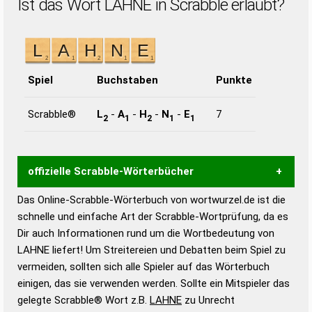
Ist das Wort LAHNE in Scrabble erlaubt?
Spiel
Buchstaben
Punkte
Scrabble®
L
-
A
-
H
-
N
-
E
7
2
1
2
1
1
offizielle Scrabble-Wörterbücher
Das Online-Scrabble-Wörterbuch von wortwurzel.de ist die
Wortwurzel liefert mit Hilfe eines semantischen
schnelle und einfache Art der Scrabble-Wortprüfung, da es
Wortanalyse-Algorithmus gute Anhaltspunkte zu
Dir auch Informationen rund um die Wortbedeutung von
Wortbedeutung, Worttrennung und Wortform, um die
LAHNE liefert! Um Streitereien und Debatten beim Spiel zu
Gültigkeit eines Wortes für das Scrabble-Spiel zu
vermeiden, sollten sich alle Spieler auf das Wörterbuch
bestimmen!
zugelassene Turnier Scrabble-
einigen, das sie verwenden werden. Sollte ein Mitspieler das
Wörterbücher sind:
gelegte Scrabble® Wort z.B.
LAHNE
zu Unrecht