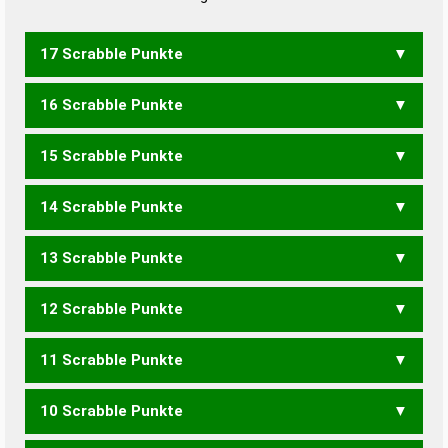
17 Scrabble Punkte
16 Scrabble Punkte
REFORMATOR
15 Scrabble Punkte
ROMFAHRER
14 Scrabble Punkte
ROMFAHRT
13 Scrabble Punkte
HOFDAME
12 Scrabble Punkte
DOOFEM
FROHEM
HOFAMT
FORMATE
HOFTORE
ARTFREMD
MODERATOR
MOTORRADE
RADFAHRET
11 Scrabble Punkte
FORMAT
FORMER
FORMET
FORMTE
HOFTOR
REFORM
FAHRRADE
MODERATO
RADFAHRT
10 Scrabble Punkte
FORME
FORMT
DOOFER
FARMER
FROHER
HOFRAT
DOMHERR
ERDHAFT
ERFAHRT
ERFRORT
FAHRRAD