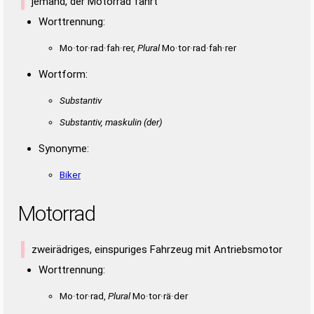
jemand, der Motorrad fährt
Worttrennung:
Mo·tor·rad·fah·rer,
Plural
Mo·tor·rad·fah·rer
Wortform:
Substantiv
Substantiv, maskulin
(der)
Synonyme:
Biker
Motorrad
zweirädriges, einspuriges Fahrzeug mit Antriebsmotor
Worttrennung:
Mo·tor·rad,
Plural
Mo·tor·rä·der