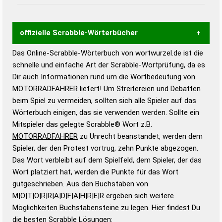
offizielle Scrabble-Wörterbücher
Das Online-Scrabble-Wörterbuch von wortwurzel.de ist die
Wortwurzel liefert mit Hilfe eines semantischen
schnelle und einfache Art der Scrabble-Wortprüfung, da es
Wortanalyse-Algorithmus gute Anhaltspunkte zu
Dir auch Informationen rund um die Wortbedeutung von
Wortbedeutung, Worttrennung und Wortform, um die
MOTORRADFAHRER liefert! Um Streitereien und Debatten
Gültigkeit eines Wortes für das Scrabble-Spiel zu
beim Spiel zu vermeiden, sollten sich alle Spieler auf das
bestimmen!
zugelassene Turnier Scrabble-
Wörterbuch einigen, das sie verwenden werden. Sollte ein
Wörterbücher sind:
Mitspieler das gelegte Scrabble® Wort z.B.
MOTORRADFAHRER
zu Unrecht beanstandet, werden dem
Duden – Standardwerk in 12 Bänden
Spieler, der den Protest vortrug, zehn Punkte abgezogen.
Duden – Richtiges und gutes
Das Wort verbleibt auf dem Spielfeld, dem Spieler, der das
Deutsch
Wort platziert hat, werden die Punkte für das Wort
gutgeschrieben. Aus den Buchstaben von
Duden – Die deutsche Grammatik
M|O|T|O|R|R|A|D|F|A|H|R|E|R ergeben sich weitere
Duden – Deutsches
Möglichkeiten Buchstabensteine zu legen. Hier findest Du
Universalwörterbuch
die besten Scrabble Lösungen: