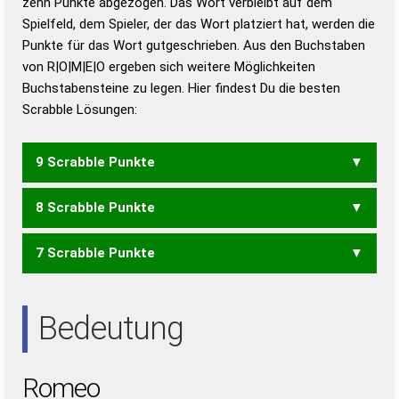
zehn Punkte abgezogen. Das Wort verbleibt auf dem
Duden – Richtiges und gutes
Spielfeld, dem Spieler, der das Wort platziert hat, werden die
Deutsch
Punkte für das Wort gutgeschrieben. Aus den Buchstaben
von R|O|M|E|O ergeben sich weitere Möglichkeiten
Duden – Die deutsche Grammatik
Buchstabensteine zu legen. Hier findest Du die besten
Duden – Deutsches
Scrabble Lösungen:
Universalwörterbuch
9 Scrabble Punkte
8 Scrabble Punkte
MOORE
7 Scrabble Punkte
MOOR
MORE
Bedeutung
Romeo