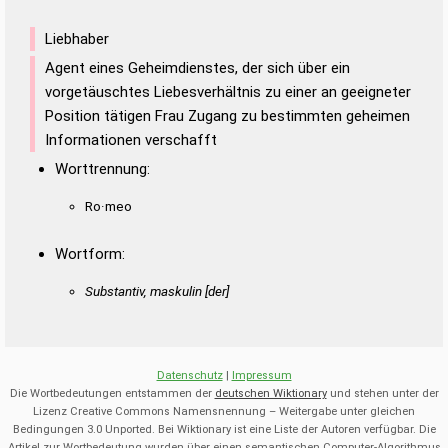
Liebhaber
Agent eines Geheimdienstes, der sich über ein
vorgetäuschtes Liebesverhältnis zu einer an geeigneter
Position tätigen Frau Zugang zu bestimmten geheimen
Informationen verschafft
Worttrennung:
Ro·meo
Wortform:
Substantiv, maskulin [der]
Datenschutz
|
Impressum
Die Wortbedeutungen entstammen der
deutschen Wiktionary
und stehen unter der
Lizenz Creative Commons Namensnennung – Weitergabe unter gleichen
Bedingungen 3.0 Unported. Bei Wiktionary ist eine Liste der Autoren verfügbar. Die
Artikel zur Wortbedeutung wurden über einen semantischen Computer-Algorithmus