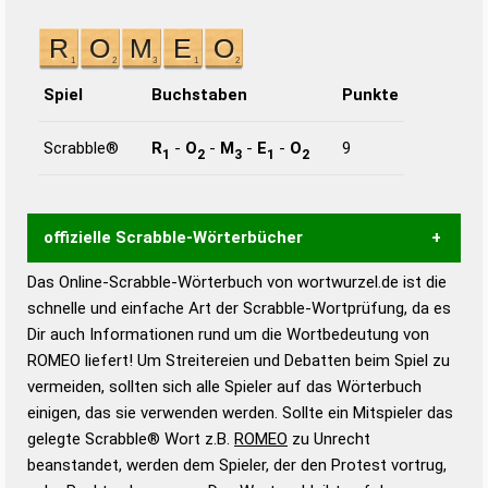
Spiel
Buchstaben
Punkte
Scrabble®
R
-
O
-
M
-
E
-
O
9
1
2
3
1
2
offizielle Scrabble-Wörterbücher
Das Online-Scrabble-Wörterbuch von wortwurzel.de ist die
Wortwurzel liefert mit Hilfe eines semantischen
schnelle und einfache Art der Scrabble-Wortprüfung, da es
Wortanalyse-Algorithmus gute Anhaltspunkte zu
Dir auch Informationen rund um die Wortbedeutung von
Wortbedeutung, Worttrennung und Wortform, um die
ROMEO liefert! Um Streitereien und Debatten beim Spiel zu
Gültigkeit eines Wortes für das Scrabble-Spiel zu
vermeiden, sollten sich alle Spieler auf das Wörterbuch
bestimmen!
zugelassene Turnier Scrabble-
einigen, das sie verwenden werden. Sollte ein Mitspieler das
Wörterbücher sind:
gelegte Scrabble® Wort z.B.
ROMEO
zu Unrecht
beanstandet, werden dem Spieler, der den Protest vortrug,
Duden – Standardwerk in 12 Bänden