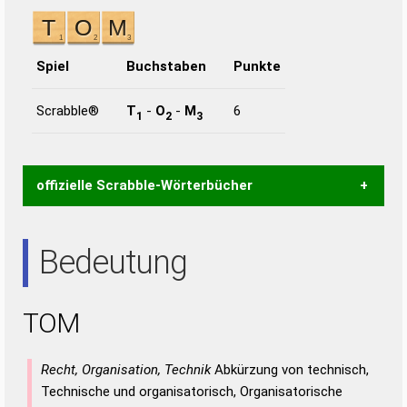
Spiel
Buchstaben
Punkte
Scrabble®
T
-
O
-
M
6
1
2
3
offizielle Scrabble-Wörterbücher
Wortwurzel liefert mit Hilfe eines semantischen
Bedeutung
Wortanalyse-Algorithmus gute Anhaltspunkte zu
Wortbedeutung, Worttrennung und Wortform, um die
Gültigkeit eines Wortes für das Scrabble-Spiel zu
TOM
bestimmen!
zugelassene Turnier Scrabble-
Wörterbücher sind:
Recht, Organisation, Technik
Abkürzung von technisch,
Duden – Standardwerk in 12 Bänden
Technische und organisatorisch, Organisatorische