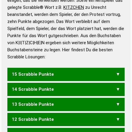
einigen, das sie verwenden werden. Sollte ein Mitspieler das
Wörterbücher sind:
gelegte Scrabble® Wort z.B.
KITZCHEN
zu Unrecht
beanstandet, werden dem Spieler, der den Protest vortrug,
Duden – Standardwerk in 12 Bänden
zehn Punkte abgezogen. Das Wort verbleibt auf dem
Duden – Richtiges und gutes
Spielfeld, dem Spieler, der das Wort platziert hat, werden die
Deutsch
Punkte für das Wort gutgeschrieben. Aus den Buchstaben
von K|I|T|Z|C|H|E|N ergeben sich weitere Möglichkeiten
Duden – Die deutsche Grammatik
Buchstabensteine zu legen. Hier findest Du die besten
Duden – Deutsches
Scrabble Lösungen:
Universalwörterbuch
15 Scrabble Punkte
14 Scrabble Punkte
ZICKTEN
13 Scrabble Punkte
ZICKEN
ZICKET
ZICKTE
TECHNIK
12 Scrabble Punkte
ZECKT
ZICKE
ZICKT
KNECHT
CHINTZE