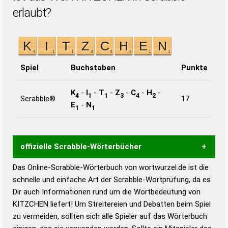
erlaubt?
Spiel
Buchstaben
Punkte
K
-
I
-
T
-
Z
-
C
-
H
-
4
1
1
3
4
2
Scrabble®
17
E
-
N
1
1
offizielle Scrabble-Wörterbücher
Das Online-Scrabble-Wörterbuch von wortwurzel.de ist die
Wortwurzel liefert mit Hilfe eines semantischen
schnelle und einfache Art der Scrabble-Wortprüfung, da es
Wortanalyse-Algorithmus gute Anhaltspunkte zu
Dir auch Informationen rund um die Wortbedeutung von
Wortbedeutung, Worttrennung und Wortform, um die
KITZCHEN liefert! Um Streitereien und Debatten beim Spiel
Gültigkeit eines Wortes für das Scrabble-Spiel zu
zu vermeiden, sollten sich alle Spieler auf das Wörterbuch
bestimmen!
zugelassene Turnier Scrabble-