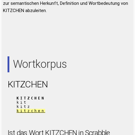
zur semantischen Herkunft, Definition und Wortbedeutung von
KITZCHEN abzuleiten.
Wortkorpus
KITZCHEN
KITZCHEN
kit
kitz
kitzchen
Ist das Wort KITZCHEN in Scrabble