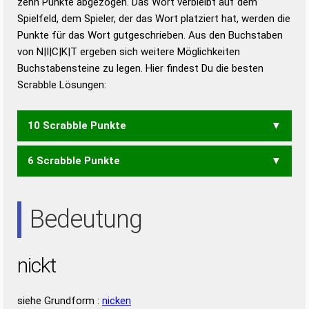
zehn Punkte abgezogen. Das Wort verbleibt auf dem
Duden – Richtiges und gutes
Spielfeld, dem Spieler, der das Wort platziert hat, werden die
Deutsch
Punkte für das Wort gutgeschrieben. Aus den Buchstaben
von N|I|C|K|T ergeben sich weitere Möglichkeiten
Duden – Die deutsche Grammatik
Buchstabensteine zu legen. Hier findest Du die besten
Duden – Deutsches
Scrabble Lösungen:
Universalwörterbuch
10 Scrabble Punkte
6 Scrabble Punkte
TICK
KIN
KIT
KNI
TIC
Bedeutung
nickt
siehe Grundform :
nicken