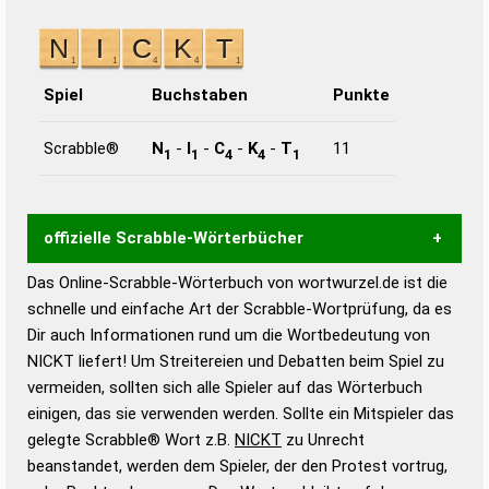
Spiel
Buchstaben
Punkte
Scrabble®
N
-
I
-
C
-
K
-
T
11
1
1
4
4
1
offizielle Scrabble-Wörterbücher
Das Online-Scrabble-Wörterbuch von wortwurzel.de ist die
Wortwurzel liefert mit Hilfe eines semantischen
schnelle und einfache Art der Scrabble-Wortprüfung, da es
Wortanalyse-Algorithmus gute Anhaltspunkte zu
Dir auch Informationen rund um die Wortbedeutung von
Wortbedeutung, Worttrennung und Wortform, um die
NICKT liefert! Um Streitereien und Debatten beim Spiel zu
Gültigkeit eines Wortes für das Scrabble-Spiel zu
vermeiden, sollten sich alle Spieler auf das Wörterbuch
bestimmen!
zugelassene Turnier Scrabble-
einigen, das sie verwenden werden. Sollte ein Mitspieler das
Wörterbücher sind:
gelegte Scrabble® Wort z.B.
NICKT
zu Unrecht
beanstandet, werden dem Spieler, der den Protest vortrug,
Duden – Standardwerk in 12 Bänden