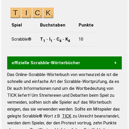
Spiel
Buchstaben
Punkte
Scrabble®
T
-
I
-
C
-
K
10
1
1
4
4
offizielle Scrabble-Wörterbücher
Das Online-Scrabble-Wörterbuch von wortwurzel.de ist die
Wortwurzel liefert mit Hilfe eines semantischen
schnelle und einfache Art der Scrabble-Wortprüfung, da es
Wortanalyse-Algorithmus gute Anhaltspunkte zu
Dir auch Informationen rund um die Wortbedeutung von
Wortbedeutung, Worttrennung und Wortform, um die
TICK liefert! Um Streitereien und Debatten beim Spiel zu
Gültigkeit eines Wortes für das Scrabble-Spiel zu
vermeiden, sollten sich alle Spieler auf das Wörterbuch
bestimmen!
zugelassene Turnier Scrabble-
einigen, das sie verwenden werden. Sollte ein Mitspieler das
Wörterbücher sind:
gelegte Scrabble® Wort z.B.
TICK
zu Unrecht beanstandet,
werden dem Spieler, der den Protest vortrug, zehn Punkte
Duden – Standardwerk in 12 Bänden