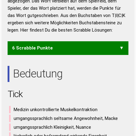
abgezogen. Das Wort verbleibt auf dem Spielfeld, dem
Duden – Richtiges und gutes
Spieler, der das Wort platziert hat, werden die Punkte für
Deutsch
das Wort gutgeschrieben. Aus den Buchstaben von T|I|C|K
ergeben sich weitere Möglichkeiten Buchstabensteine zu
Duden – Die deutsche Grammatik
legen. Hier findest Du die besten Scrabble Lösungen:
Duden – Deutsches
Universalwörterbuch
6 Scrabble Punkte
KIT
Bedeutung
Tick
Medizin unkontrollierte Muskelkontraktion
umgangssprachlich seltsame Angewohnheit, Macke
umgangssprachlich Kleinigkeit, Nuance
lächerlich oder befremdend wirkende Eigenheit,