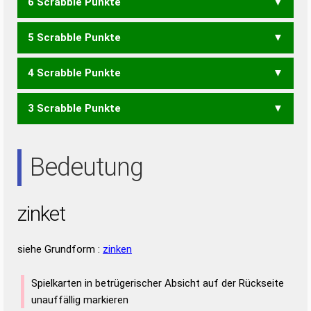
6 Scrabble Punkte
KEIN
KIEN
KITE
KNET
KNIE
ZENIT
5 Scrabble Punkte
KEN
KIN
KIT
KNI
NETZ
ZEIT
ZENT
4 Scrabble Punkte
ZEN
3 Scrabble Punkte
EINT
NIET
TEIN
EIN
NET
NIE
Bedeutung
zinket
siehe Grundform :
zinken
Spielkarten in betrügerischer Absicht auf der Rückseite
unauffällig markieren