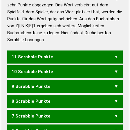
zehn Punkte abgezogen. Das Wort verbleibt auf dem
Duden – Richtiges und gutes
Spielfeld, dem Spieler, der das Wort platziert hat, werden die
Deutsch
Punkte für das Wort gutgeschrieben. Aus den Buchstaben
von Z|I|N|K|E|T ergeben sich weitere Möglichkeiten
Duden – Die deutsche Grammatik
Buchstabensteine zu legen. Hier findest Du die besten
Duden – Deutsches
Scrabble Lösungen:
Universalwörterbuch
11 Scrabble Punkte
10 Scrabble Punkte
KITZEN
ZINKTE
9 Scrabble Punkte
KITZE
ZINKT
8 Scrabble Punkte
KIEZ
KITZ
7 Scrabble Punkte
IKTEN
KITEN
KNIET