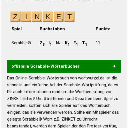
Spiel
Buchstaben
Punkte
Scrabble®
Z
-
I
-
N
-
K
-
E
-
T
11
3
1
1
4
1
1
offizielle Scrabble-Wörterbücher
Das Online-Scrabble-Wörterbuch von wortwurzel.de ist die
Wortwurzel liefert mit Hilfe eines semantischen
schnelle und einfache Art der Scrabble-Wortprüfung, da es
Wortanalyse-Algorithmus gute Anhaltspunkte zu
Dir auch Informationen rund um die Wortbedeutung von
Wortbedeutung, Worttrennung und Wortform, um die
ZINKET liefert! Um Streitereien und Debatten beim Spiel zu
Gültigkeit eines Wortes für das Scrabble-Spiel zu
vermeiden, sollten sich alle Spieler auf das Wörterbuch
bestimmen!
zugelassene Turnier Scrabble-
einigen, das sie verwenden werden. Sollte ein Mitspieler das
Wörterbücher sind:
gelegte Scrabble® Wort z.B.
ZINKET
zu Unrecht
beanstandet, werden dem Spieler, der den Protest vortrug,
Duden – Standardwerk in 12 Bänden