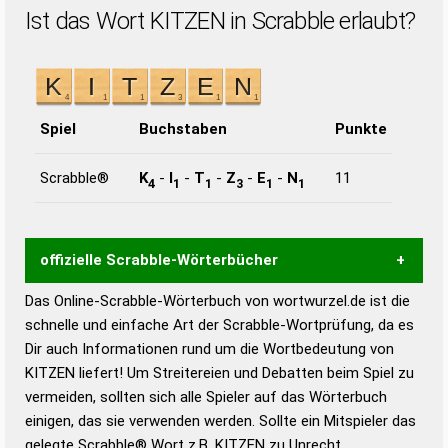
Ist das Wort KITZEN in Scrabble erlaubt?
Spiel
Buchstaben
Punkte
Scrabble®
K
-
I
-
T
-
Z
-
E
-
N
11
4
1
1
3
1
1
offizielle Scrabble-Wörterbücher
Das Online-Scrabble-Wörterbuch von wortwurzel.de ist die
Wortwurzel liefert mit Hilfe eines semantischen
schnelle und einfache Art der Scrabble-Wortprüfung, da es
Wortanalyse-Algorithmus gute Anhaltspunkte zu
Dir auch Informationen rund um die Wortbedeutung von
Wortbedeutung, Worttrennung und Wortform, um die
KITZEN liefert! Um Streitereien und Debatten beim Spiel zu
Gültigkeit eines Wortes für das Scrabble-Spiel zu
vermeiden, sollten sich alle Spieler auf das Wörterbuch
bestimmen!
zugelassene Turnier Scrabble-
einigen, das sie verwenden werden. Sollte ein Mitspieler das
Wörterbücher sind:
gelegte Scrabble® Wort z.B.
KITZEN
zu Unrecht