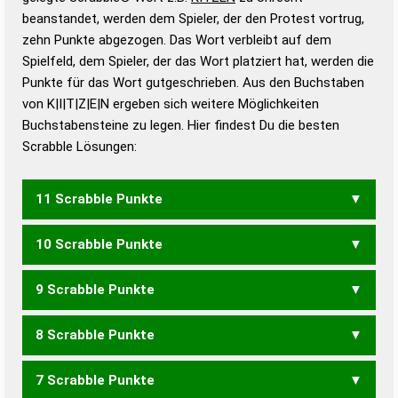
beanstandet, werden dem Spieler, der den Protest vortrug,
Duden – Standardwerk in 12 Bänden
zehn Punkte abgezogen. Das Wort verbleibt auf dem
Duden – Richtiges und gutes
Spielfeld, dem Spieler, der das Wort platziert hat, werden die
Deutsch
Punkte für das Wort gutgeschrieben. Aus den Buchstaben
von K|I|T|Z|E|N ergeben sich weitere Möglichkeiten
Duden – Die deutsche Grammatik
Buchstabensteine zu legen. Hier findest Du die besten
Duden – Deutsches
Scrabble Lösungen:
Universalwörterbuch
11 Scrabble Punkte
10 Scrabble Punkte
ZINKET
ZINKTE
9 Scrabble Punkte
ZINKE
ZINKT
8 Scrabble Punkte
KIEZ
ZINK
7 Scrabble Punkte
IKTEN
KITEN
KNIET