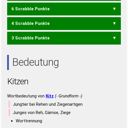
6 Scrabble Punkte
KEIN
KIEN
KITE
KNET
KNIE
ZENIT
4 Scrabble Punkte
KEN
KIN
KNI
NETZ
ZEIT
ZENT
3 Scrabble Punkte
EINT
NIET
TEIN
EIN
NET
NIE
Bedeutung
Kitzen
Wortbedeutung von
Kitz
(- Grundform -)
Jungtier bei Rehen und Ziegenartigen
Junges von Reh, Gämse, Ziege
Worttrennung: