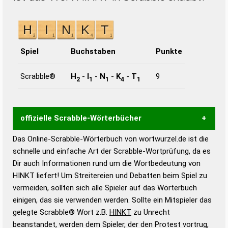
Spiel
Buchstaben
Punkte
Scrabble®
H
-
I
-
N
-
K
-
T
9
2
1
1
4
1
offizielle Scrabble-Wörterbücher
Das Online-Scrabble-Wörterbuch von wortwurzel.de ist die
Wortwurzel liefert mit Hilfe eines semantischen
schnelle und einfache Art der Scrabble-Wortprüfung, da es
Wortanalyse-Algorithmus gute Anhaltspunkte zu
Dir auch Informationen rund um die Wortbedeutung von
Wortbedeutung, Worttrennung und Wortform, um die
HINKT liefert! Um Streitereien und Debatten beim Spiel zu
Gültigkeit eines Wortes für das Scrabble-Spiel zu
vermeiden, sollten sich alle Spieler auf das Wörterbuch
bestimmen!
zugelassene Turnier Scrabble-
einigen, das sie verwenden werden. Sollte ein Mitspieler das
Wörterbücher sind:
gelegte Scrabble® Wort z.B.
HINKT
zu Unrecht
beanstandet, werden dem Spieler, der den Protest vortrug,
Duden – Standardwerk in 12 Bänden