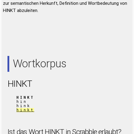
zur semantischen Herkunft, Definition und Wortbedeutung von
HINKT abzuleiten.
Wortkorpus
HINKT
HINKT
hin
hink
hinkt
Ist das Wort HINKT in Scrabble erlaubt?