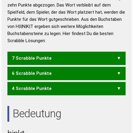
zehn Punkte abgezogen. Das Wort verbleibt auf dem
Duden – Richtiges und gutes
Spielfeld, dem Spieler, der das Wort platziert hat, werden die
Deutsch
Punkte für das Wort gutgeschrieben. Aus den Buchstaben
von H|I|N|K|T ergeben sich weitere Möglichkeiten
Duden – Die deutsche Grammatik
Buchstabensteine zu legen. Hier findest Du die besten
Duden – Deutsches
Scrabble Lösungen:
Universalwörterbuch
7 Scrabble Punkte
6 Scrabble Punkte
IHK
4 Scrabble Punkte
KIN
KIT
KNI
HIT
IHN
Bedeutung