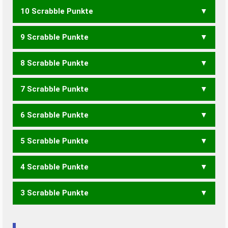
10 Scrabble Punkte
NECKT
NICKE
NICKT
TICKE
KITZEN
ZINKET
ZINKTE
9 Scrabble Punkte
NECK
NICK
TICK
KITZE
ZINKE
ZINKT
8 Scrabble Punkte
ECK
KIEZ
KITZ
ZINK
7 Scrabble Punkte
IKTEN
KITEN
KNIET
6 Scrabble Punkte
CENT
KEIN
KIEN
KITE
KNET
KNIE
ZENIT
5 Scrabble Punkte
ICE
KEN
KIN
KIT
KNI
TIC
NETZ
ZEIT
ZENT
4 Scrabble Punkte
ZEN
3 Scrabble Punkte
EINT
NIET
TEIN
EIN
NET
NIE