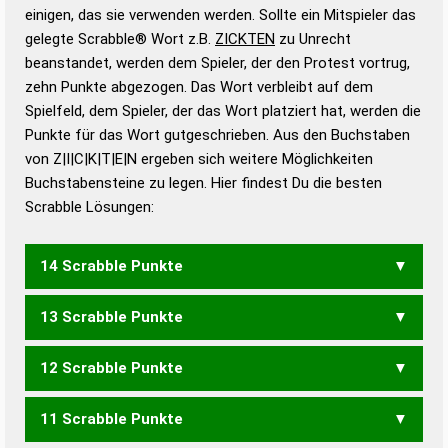
bestimmen!
zugelassene Turnier Scrabble-
einigen, das sie verwenden werden. Sollte ein Mitspieler das
Wörterbücher sind:
gelegte Scrabble® Wort z.B.
ZICKTEN
zu Unrecht
beanstandet, werden dem Spieler, der den Protest vortrug,
Duden – Standardwerk in 12 Bänden
zehn Punkte abgezogen. Das Wort verbleibt auf dem
Duden – Richtiges und gutes
Spielfeld, dem Spieler, der das Wort platziert hat, werden die
Deutsch
Punkte für das Wort gutgeschrieben. Aus den Buchstaben
von Z|I|C|K|T|E|N ergeben sich weitere Möglichkeiten
Duden – Die deutsche Grammatik
Buchstabensteine zu legen. Hier findest Du die besten
Duden – Deutsches
Scrabble Lösungen:
Universalwörterbuch
14 Scrabble Punkte
13 Scrabble Punkte
ZICKEN
ZICKET
12 Scrabble Punkte
ZECKT
ZICKE
11 Scrabble Punkte
ZECK
NICKET
NICKTE
TICKEN