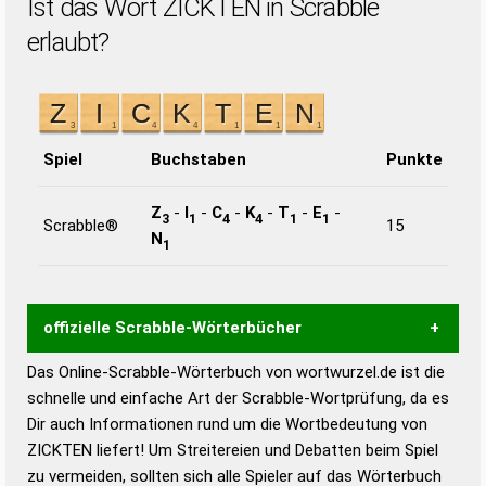
Ist das Wort ZICKTEN in Scrabble
erlaubt?
Spiel
Buchstaben
Punkte
Z
-
I
-
C
-
K
-
T
-
E
-
3
1
4
4
1
1
Scrabble®
15
N
1
offizielle Scrabble-Wörterbücher
Das Online-Scrabble-Wörterbuch von wortwurzel.de ist die
Wortwurzel liefert mit Hilfe eines semantischen
schnelle und einfache Art der Scrabble-Wortprüfung, da es
Wortanalyse-Algorithmus gute Anhaltspunkte zu
Dir auch Informationen rund um die Wortbedeutung von
Wortbedeutung, Worttrennung und Wortform, um die
ZICKTEN liefert! Um Streitereien und Debatten beim Spiel
Gültigkeit eines Wortes für das Scrabble-Spiel zu
zu vermeiden, sollten sich alle Spieler auf das Wörterbuch