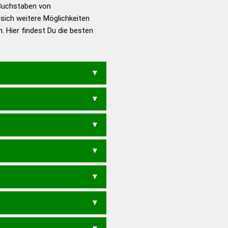
utsch
Buchstaben von
 sich weitere Möglichkeiten
en – Die deutsche Grammatik
. Hier findest Du die besten
en – Deutsches
K
CKS
KASCH
NOCKS
CK
CHINOS
NACHOS