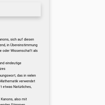
anons, sich auf diesen
enend, in Übereinstimmung
hie oder Wissenschaft als
und eindeutige
tzes
ngswort, das in vielen
r Mathematik verwendet
t etwas Natürliches,
 Kanons, also mit
hmenden Stimmen