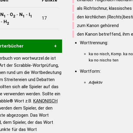
als Richtschnur, klassische
-
N
-
O
-
N
-
I
1
2
1
1
den kirchlichen
(Rechts)
bes
17
-
H
2
zum Kanon gehörend
den Kanon betreffend, ihm 
Worttrennung:
örterbücher
ka·no·nisch, Komp. ka·no
rbuch von wortwurzel.de ist
ka·no·nischs·ten
Hilfe eines semantischen
 Art der Scrabble-Wortprüfung,
s gute Anhaltspunkte zu
Wortform:
onen rund um die Wortbedeutung
ennung und Wortform, um die
m Streitereien und Debatten
Adjektiv
für das Scrabble-Spiel zu
llten sich alle Spieler auf das
 Turnier Scrabble-
ie verwenden werden. Sollte ein
rabble® Wort z.B.
KANONISCH
erden dem Spieler, der den
en – Standardwerk in 12
nkte abgezogen. Das Wort
nden
d, dem Spieler, der das Wort
en – Richtiges und gutes
Punkte für das Wort