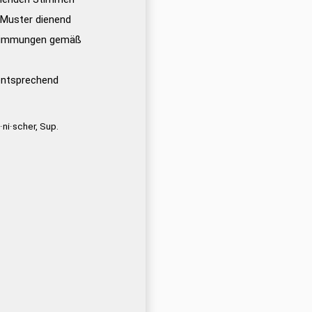
s Muster dienend
timmungen gemäß
entsprechend
·ni·scher, Sup.