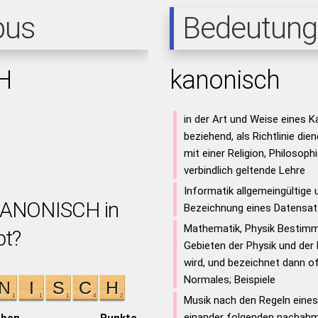
pus
Bedeutung
H
kanonisch
in der Art und Weise eines K
beziehend, als Richtlinie di
mit einer Religion, Philosop
verbindlich geltende Lehre
Informatik allgemeingültige 
 KANONISCH in
Bezeichnung eines Datensa
Mathematik, Physik Bestimmu
bt?
Gebieten der Physik und de
wird, und bezeichnet dann of
Normales; Beispiele
Musik nach den Regeln eines
einander folgenden nacha
aben
Punkte