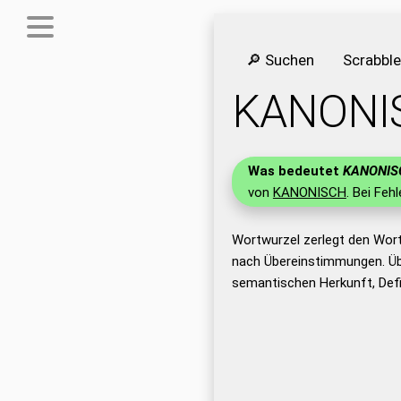
🔎 Suchen
Scrabbl
KANONI
Was bedeutet
KANONIS
von
KANONISCH
. Bei Feh
Wortwurzel zerlegt den Wor
nach Übereinstimmungen. Üb
semantischen Herkunft, Def