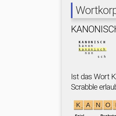
Wortkor
KANONISC
KANONISCH
kanon
kanonisch
non
sch
Ist das Wort
Scrabble erlau
Spiel
Buchst