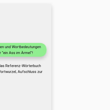
ionen und Wortbedeutungen
 "ein Ass im Ärmel"!
 das Referenz-Wörterbuch
ortwurzel, Aufschluss zur