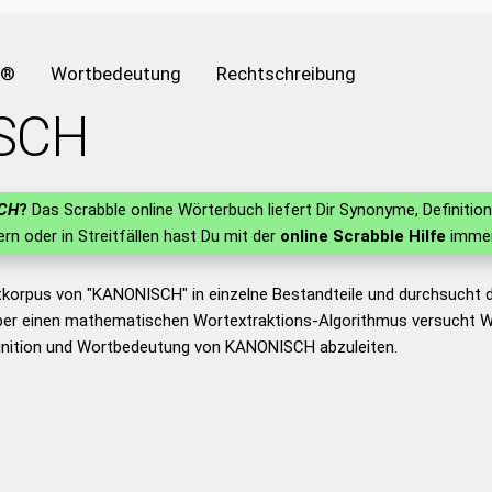
e®
Wortbedeutung
Rechtschreibung
SCH
CH
?
Das Scrabble online Wörterbuch liefert Dir Synonyme, Definit
lern oder in Streitfällen hast Du mit der
online Scrabble Hilfe
immer
tkorpus von "KANONISCH" in einzelne Bestandteile und durchsucht
er einen mathematischen Wortextraktions-Algorithmus versucht W
inition und Wortbedeutung von KANONISCH abzuleiten.