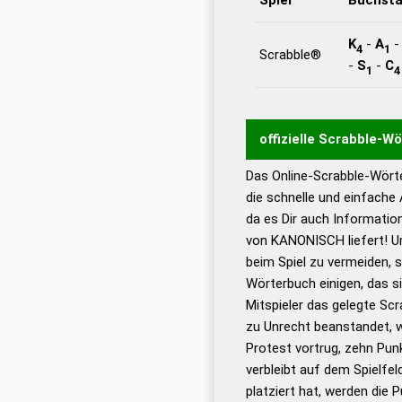
K
-
A
4
1
Scrabble®
-
S
-
C
1
4
offizielle Scrabble-W
Das Online-Scrabble-Wörte
Wortwurzel liefert mit 
die schnelle und einfache
Wortanalyse-Algorithmu
da es Dir auch Informati
Wortbedeutung, Worttr
von KANONISCH liefert! U
Gültigkeit eines Wortes 
beim Spiel zu vermeiden, so
bestimmen!
zugelassene
Wörterbuch einigen, das s
Wörterbücher sind:
Mitspieler das gelegte Sc
zu Unrecht beanstandet, w
Dud
Protest vortrug, zehn Pu
Bä
verbleibt auf dem Spielfel
Dud
platziert hat, werden die 