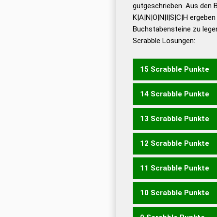
De
gutgeschrieben. Aus den 
K|A|N|O|N|I|S|C|H ergeben
Dud
Buchstabensteine zu legen
Dud
Scrabble Lösungen:
Universalwörterbuch
15 Scrabble Punkte
14 Scrabble Punkte
KONCHAS
KONISCH
13 Scrabble Punkte
KONCHA
12 Scrabble Punkte
HOCKS
KOCHS
SCHAN
11 Scrabble Punkte
HOCK
KOCH
HACKS
HI
CHANSON
10 Scrabble Punkte
HACK
HICK
NOCK
SNA
SONACH
HINSANK