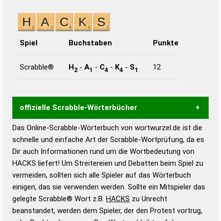
Spiel
Buchstaben
Punkte
Scrabble®
H
-
A
-
C
-
K
-
S
12
2
1
4
4
1
offizielle Scrabble-Wörterbücher
Das Online-Scrabble-Wörterbuch von wortwurzel.de ist die
Wortwurzel liefert mit Hilfe eines semantischen
schnelle und einfache Art der Scrabble-Wortprüfung, da es
Wortanalyse-Algorithmus gute Anhaltspunkte zu
Dir auch Informationen rund um die Wortbedeutung von
Wortbedeutung, Worttrennung und Wortform, um die
HACKS liefert! Um Streitereien und Debatten beim Spiel zu
Gültigkeit eines Wortes für das Scrabble-Spiel zu
vermeiden, sollten sich alle Spieler auf das Wörterbuch
bestimmen!
zugelassene Turnier Scrabble-
einigen, das sie verwenden werden. Sollte ein Mitspieler das
Wörterbücher sind:
gelegte Scrabble® Wort z.B.
HACKS
zu Unrecht
beanstandet, werden dem Spieler, der den Protest vortrug,
Duden – Standardwerk in 12 Bänden