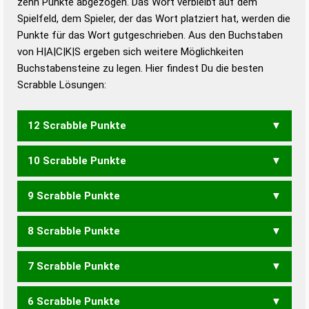
zehn Punkte abgezogen. Das Wort verbleibt auf dem
Duden – Richtiges und gutes
Spielfeld, dem Spieler, der das Wort platziert hat, werden die
Deutsch
Punkte für das Wort gutgeschrieben. Aus den Buchstaben
von H|A|C|K|S ergeben sich weitere Möglichkeiten
Duden – Die deutsche Grammatik
Buchstabensteine zu legen. Hier findest Du die besten
Duden – Deutsches
Scrabble Lösungen:
Universalwörterbuch
12 Scrabble Punkte
10 Scrabble Punkte
KASCH
9 Scrabble Punkte
SACK
8 Scrabble Punkte
KSC
7 Scrabble Punkte
ACHS
ASCH
CASH
6 Scrabble Punkte
ACH
HAK
SCH