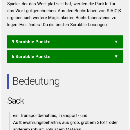
Duden – Richtiges und gutes
Spieler, der das Wort platziert hat, werden die Punkte für
Deutsch
das Wort gutgeschrieben. Aus den Buchstaben von S|A|C|K
ergeben sich weitere Möglichkeiten Buchstabensteine zu
Duden – Die deutsche Grammatik
legen. Hier findest Du die besten Scrabble Lösungen:
Duden – Deutsches
Universalwörterbuch
9 Scrabble Punkte
6 Scrabble Punkte
KSC
SKA
Bedeutung
Sack
ein Transportbehältnis, Transport- und
Aufbewahrungsbehältnis aus grob, grobem Stoff oder
anderem robust, robustem Material