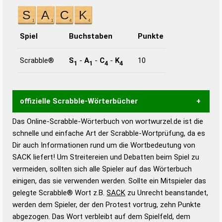
Spiel
Buchstaben
Punkte
Scrabble®
S
-
A
-
C
-
K
10
1
1
4
4
offizielle Scrabble-Wörterbücher
Das Online-Scrabble-Wörterbuch von wortwurzel.de ist die
Wortwurzel liefert mit Hilfe eines semantischen
schnelle und einfache Art der Scrabble-Wortprüfung, da es
Wortanalyse-Algorithmus gute Anhaltspunkte zu
Dir auch Informationen rund um die Wortbedeutung von
Wortbedeutung, Worttrennung und Wortform, um die
SACK liefert! Um Streitereien und Debatten beim Spiel zu
Gültigkeit eines Wortes für das Scrabble-Spiel zu
vermeiden, sollten sich alle Spieler auf das Wörterbuch
bestimmen!
zugelassene Turnier Scrabble-
einigen, das sie verwenden werden. Sollte ein Mitspieler das
Wörterbücher sind:
gelegte Scrabble® Wort z.B.
SACK
zu Unrecht beanstandet,
werden dem Spieler, der den Protest vortrug, zehn Punkte
Duden – Standardwerk in 12 Bänden
abgezogen. Das Wort verbleibt auf dem Spielfeld, dem