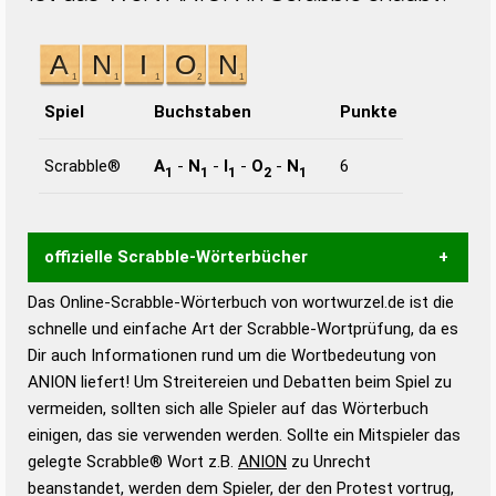
Spiel
Buchstaben
Punkte
Scrabble®
A
-
N
-
I
-
O
-
N
6
1
1
1
2
1
offizielle Scrabble-Wörterbücher
Das Online-Scrabble-Wörterbuch von wortwurzel.de ist die
Wortwurzel liefert mit Hilfe eines semantischen
schnelle und einfache Art der Scrabble-Wortprüfung, da es
Wortanalyse-Algorithmus gute Anhaltspunkte zu
Dir auch Informationen rund um die Wortbedeutung von
Wortbedeutung, Worttrennung und Wortform, um die
ANION liefert! Um Streitereien und Debatten beim Spiel zu
Gültigkeit eines Wortes für das Scrabble-Spiel zu
vermeiden, sollten sich alle Spieler auf das Wörterbuch
bestimmen!
zugelassene Turnier Scrabble-
einigen, das sie verwenden werden. Sollte ein Mitspieler das
Wörterbücher sind:
gelegte Scrabble® Wort z.B.
ANION
zu Unrecht
beanstandet, werden dem Spieler, der den Protest vortrug,
Duden – Standardwerk in 12 Bänden