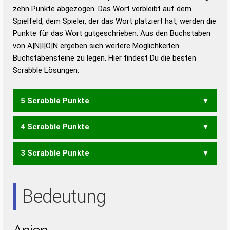
zehn Punkte abgezogen. Das Wort verbleibt auf dem
Duden – Richtiges und gutes
Spielfeld, dem Spieler, der das Wort platziert hat, werden die
Deutsch
Punkte für das Wort gutgeschrieben. Aus den Buchstaben
von A|N|I|O|N ergeben sich weitere Möglichkeiten
Duden – Die deutsche Grammatik
Buchstabensteine zu legen. Hier findest Du die besten
Duden – Deutsches
Scrabble Lösungen:
Universalwörterbuch
5 Scrabble Punkte
4 Scrabble Punkte
ANNO
3 Scrabble Punkte
NON
INAN
ANN
Bedeutung