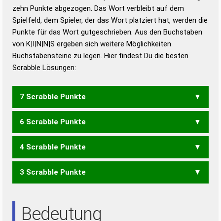
zehn Punkte abgezogen. Das Wort verbleibt auf dem
Duden – Richtiges und gutes
Spielfeld, dem Spieler, der das Wort platziert hat, werden die
Deutsch
Punkte für das Wort gutgeschrieben. Aus den Buchstaben
von K|I|N|N|S ergeben sich weitere Möglichkeiten
Duden – Die deutsche Grammatik
Buchstabensteine zu legen. Hier findest Du die besten
Duden – Deutsches
Scrabble Lösungen:
Universalwörterbuch
7 Scrabble Punkte
6 Scrabble Punkte
SINK
SKIN
4 Scrabble Punkte
KNI
SKI
3 Scrabble Punkte
SINN
INS
Bedeutung