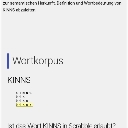
zur semantischen Herkunft, Definition und Wortbedeutung von
KINNS abzuleiten.
Wortkorpus
KINNS
KINNS
kin
kinn
kinns
Ist das Wort KINNS in Scrabble erlaubt?