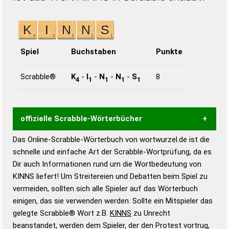
Spiel
Buchstaben
Punkte
Scrabble®
K
-
I
-
N
-
N
-
S
8
4
1
1
1
1
offizielle Scrabble-Wörterbücher
Das Online-Scrabble-Wörterbuch von wortwurzel.de ist die
Wortwurzel liefert mit Hilfe eines semantischen
schnelle und einfache Art der Scrabble-Wortprüfung, da es
Wortanalyse-Algorithmus gute Anhaltspunkte zu
Dir auch Informationen rund um die Wortbedeutung von
Wortbedeutung, Worttrennung und Wortform, um die
KINNS liefert! Um Streitereien und Debatten beim Spiel zu
Gültigkeit eines Wortes für das Scrabble-Spiel zu
vermeiden, sollten sich alle Spieler auf das Wörterbuch
bestimmen!
zugelassene Turnier Scrabble-
einigen, das sie verwenden werden. Sollte ein Mitspieler das
Wörterbücher sind:
gelegte Scrabble® Wort z.B.
KINNS
zu Unrecht
beanstandet, werden dem Spieler, der den Protest vortrug,
Duden – Standardwerk in 12 Bänden