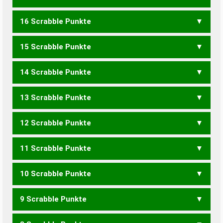
16 Scrabble Punkte
HEIMISCHEN
15 Scrabble Punkte
HEIMCHENS
HEIMISCHE
MISCHEHEN
14 Scrabble Punkte
HEIMCHEN
HEIMISCH
MISCHEHE
EINMISCHE
13 Scrabble Punkte
MIESCHEN
NEMEISCH
HINSIECHE
12 Scrabble Punkte
MENSCHE
MESCHEN
MISCHEN
SCHEMEN
SIECHEM
HEINESCH
HEISCHEN
11 Scrabble Punkte
CHEMIE
MECHEN
MENSCH
MESCHE
MISCHE
HEISCHE
10 Scrabble Punkte
MESCH
MISCH
HEISCH
CHINESE
EICHENS
SCHEINE
SCHIENE
SCHNEIE
SEICHEN
SIECHEN
9 Scrabble Punkte
MICH
ECHSEN
EICHEN
ESCHEN
INCHES
ISCHEN
NESCHI
SCHEIN
SCHIEN
SCHNEE
SCHNEI
SECHEN