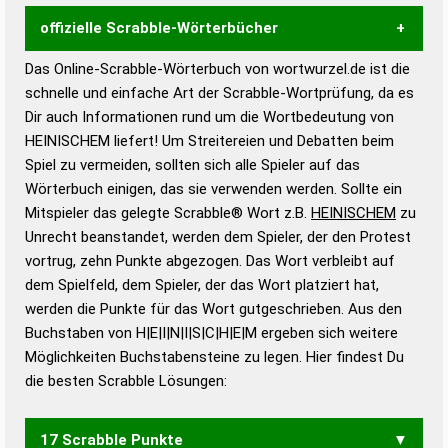
offizielle Scrabble-Wörterbücher
Das Online-Scrabble-Wörterbuch von wortwurzel.de ist die
Wortwurzel liefert mit Hilfe eines semantischen
schnelle und einfache Art der Scrabble-Wortprüfung, da es
Wortanalyse-Algorithmus gute Anhaltspunkte zu
Dir auch Informationen rund um die Wortbedeutung von
Wortbedeutung, Worttrennung und Wortform, um die
HEINISCHEM liefert! Um Streitereien und Debatten beim
Gültigkeit eines Wortes für das Scrabble-Spiel zu
Spiel zu vermeiden, sollten sich alle Spieler auf das
bestimmen!
zugelassene Turnier Scrabble-
Wörterbuch einigen, das sie verwenden werden. Sollte ein
Wörterbücher sind:
Mitspieler das gelegte Scrabble® Wort z.B.
HEINISCHEM
zu
Unrecht beanstandet, werden dem Spieler, der den Protest
Duden – Standardwerk in 12 Bänden
vortrug, zehn Punkte abgezogen. Das Wort verbleibt auf
Duden – Richtiges und gutes
dem Spielfeld, dem Spieler, der das Wort platziert hat,
Deutsch
werden die Punkte für das Wort gutgeschrieben. Aus den
Buchstaben von H|E|I|N|I|S|C|H|E|M ergeben sich weitere
Duden – Die deutsche Grammatik
Möglichkeiten Buchstabensteine zu legen. Hier findest Du
Duden – Deutsches
die besten Scrabble Lösungen:
Universalwörterbuch
17 Scrabble Punkte