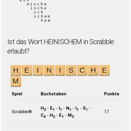
ein
nische
ische
sch
schem
hem
Ist das Wort HEINISCHEM in Scrabble
erlaubt?
Spiel
Buchstaben
Punkte
H
-
E
-
I
-
N
-
I
-
S
-
2
1
1
1
1
1
Scrabble®
17
C
-
H
-
E
-
M
4
2
1
3