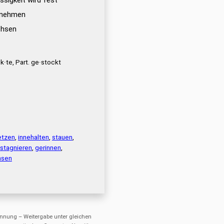
ssigkeit wird fest
 nehmen
chsen
k·te, Part. ge·stockt
etzen
,
innehalten
,
stauen
,
stagnieren
,
gerinnen
,
hsen
nung – Weitergabe unter gleichen