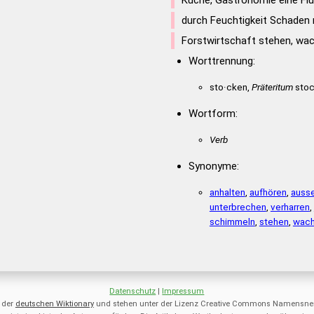
Küche, Gastronomie eine Flü
N
URST
durch Feuchtigkeit Schaden
Forstwirtschaft stehen, wa
Worttrennung:
sto·cken,
Präteritum
stoc
Wortform:
Verb
Synonyme:
anhalten
,
aufhören
,
auss
unterbrechen
,
verharren
,
schimmeln
,
stehen
,
wac
Datenschutz
|
Impressum
 der
deutschen Wiktionary
und stehen unter der Lizenz Creative Commons Namensnen