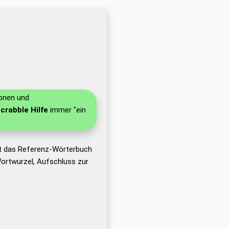
ionen und
Scrabble Hilfe
immer "ein
ht das Referenz-Wörterbuch
ortwurzel, Aufschluss zur