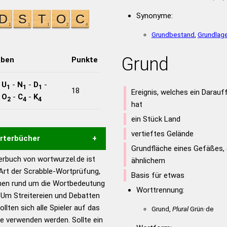
Synonyme:
Grundbestand
,
Grundlag
Grund
aben
Punkte
-
U
-
N
-
D
-
1
1
1
18
Ereignis, welches ein Darau
-
O
-
C
-
K
2
4
4
hat
ein Stück Land
vertieftes Gelände
örterbücher
Grundfläche eines Gefäßes, 
rbuch von wortwurzel.de ist
ähnlichem
Hilfe eines semantischen
 Art der Scrabble-Wortprüfung,
Basis für etwas
s gute Anhaltspunkte zu
onen rund um die Wortbedeutung
Worttrennung:
ennung und Wortform, um die
Um Streitereien und Debatten
für das Scrabble-Spiel zu
llten sich alle Spieler auf das
Grund,
Plural
Grün·de
 Turnier Scrabble-
ie verwenden werden. Sollte ein