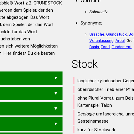
Wortform:
rabble® Wort z.B.
GRUNDSTOCK
erden dem Spieler, der den
en – Standardwerk in 12
Substantiv
nkte abgezogen. Das Wort
nden
Synonyme:
d, dem Spieler, der das Wort
en – Richtiges und gutes
Punkte für das Wort
Ursache
,
Grundstück
,
Bo
utsch
Buchstaben von
Veranlassung
,
Areal
, Gr
en sich weitere Möglichkeiten
en – Die deutsche Grammatik
Basis
,
Fond
,
Fundament
. Hier findest Du die besten
en – Deutsches
Stock
länglicher zylindrischer Geg
oberirdischer Trieb einer Pfl
ohne Plural Vorrat, zum Beis
Kartenspiel Talon
KST
TROCKN
DRUCKST
Geologie
umfangreiche, unr
Gesteinsmasse
NOCKS
ROCKS
ROCKT
kurz für Stockwerk
ST
RUCKST
TRUCKS