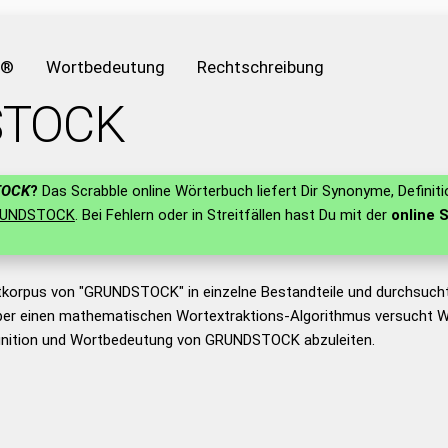
e®
Wortbedeutung
Rechtschreibung
TOCK
TOCK
?
Das Scrabble online Wörterbuch liefert Dir Synonyme, Definit
UNDSTOCK
. Bei Fehlern oder in Streitfällen hast Du mit der
online 
tkorpus von "GRUNDSTOCK" in einzelne Bestandteile und durchsuc
er einen mathematischen Wortextraktions-Algorithmus versucht W
inition und Wortbedeutung von GRUNDSTOCK abzuleiten.