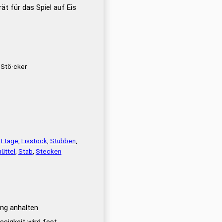
t für das Spiel auf Eis
2 Stö·cker
,
Etage
,
Eisstock
,
Stubben
,
nüttel
,
Stab
,
Stecken
ng anhalten