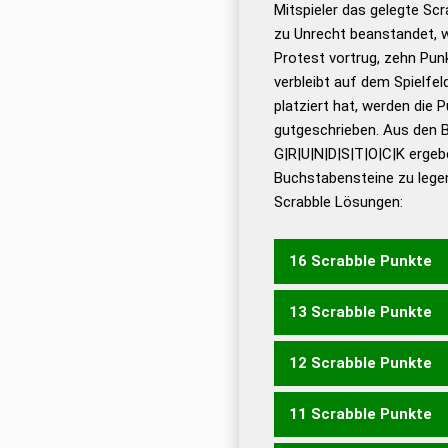
Mitspieler das gelegte Sc
zu Unrecht beanstandet, w
Dud
Protest vortrug, zehn Pu
Bä
verbleibt auf dem Spielfel
Dud
platziert hat, werden die 
De
gutgeschrieben. Aus den 
G|R|U|N|D|S|T|O|C|K ergeb
Dud
Buchstabensteine zu legen
Dud
Scrabble Lösungen:
Universalwörterbuch
16 Scrabble Punkte
13 Scrabble Punkte
STOCKUNG
12 Scrabble Punkte
DOCKST
GUCKST
ROC
KRONGUTS
11 Scrabble Punkte
DOCKS
DOCKT
GUCKT
DRUCKS
DRUCKT
DUCK