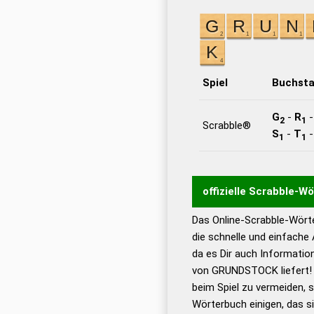
Spiel
Buchst
G
-
R
2
1
Scrabble®
S
-
T
1
1
offizielle Scrabble-W
Das Online-Scrabble-Wörte
Wortwurzel liefert mit 
die schnelle und einfache
Wortanalyse-Algorithmu
da es Dir auch Informati
Wortbedeutung, Worttr
von GRUNDSTOCK liefert! 
Gültigkeit eines Wortes 
beim Spiel zu vermeiden, so
bestimmen!
zugelassene
Wörterbuch einigen, das s
Wörterbücher sind: