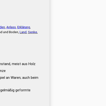
den
,
Anlass
,
Erklärung
,
und und Boden,
Land
,
Senke
,
enstand, meist aus Holz
anze
piel an Waren; auch beim
egelmäßig geformte