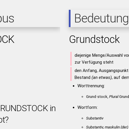
pus
Bedeutung
OCK
Grundstock
diejenige Menge/Auswahl vo
zur Verfügung steht
den Anfang, Ausgangspunkt b
Bestand
(an etwas)
, auf de
Worttrennung:
Grund·stock,
Plural
Grund
 GRUNDSTOCK in
Wortform:
bt?
Substantiv
Substantiv, maskulin
(der)