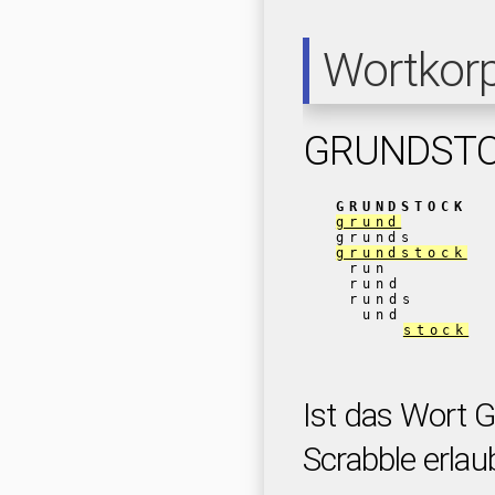
Wortkor
GRUNDST
GRUNDSTOCK
grund
grunds
grundstock
run
rund
runds
und
stock
Ist das Wort
Scrabble erlau