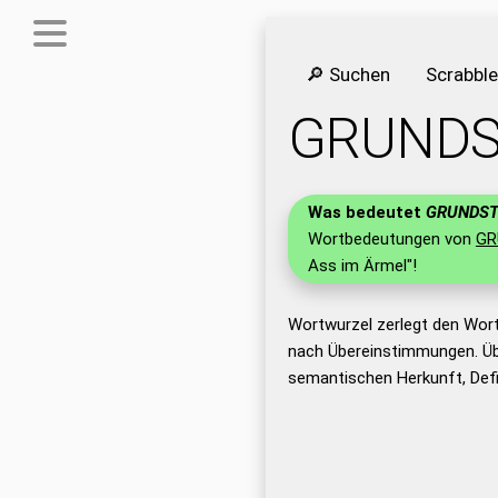
🔎 Suchen
Scrabbl
GRUNDS
Was bedeutet
GRUNDS
Wortbedeutungen von
GR
Ass im Ärmel"!
Wortwurzel zerlegt den Wor
nach Übereinstimmungen. Üb
semantischen Herkunft, Def