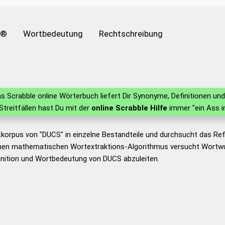
e®
Wortbedeutung
Rechtschreibung
s Scrabble online Wörterbuch liefert Dir Synonyme, Definitionen u
 Streitfällen hast Du mit der
online Scrabble Hilfe
immer "ein Ass i
tkorpus von "DUCS" in einzelne Bestandteile und durchsucht das R
nen mathematischen Wortextraktions-Algorithmus versucht Wortwu
inition und Wortbedeutung von DUCS abzuleiten.