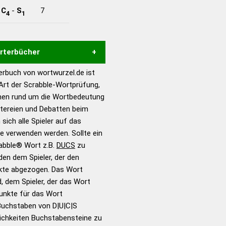
-
C
-
S
7
4
1
örterbücher
rbuch von wortwurzel.de ist
Hilfe eines semantischen
 Art der Scrabble-Wortprüfung,
s gute Anhaltspunkte zu
onen rund um die Wortbedeutung
ennung und Wortform, um die
itereien und Debatten beim
für das Scrabble-Spiel zu
 sich alle Spieler auf das
 Turnier Scrabble-
ie verwenden werden. Sollte ein
rabble® Wort z.B.
DUCS
zu
en dem Spieler, der den
en – Standardwerk in 12
nkte abgezogen. Das Wort
nden
d, dem Spieler, der das Wort
en – Richtiges und gutes
Punkte für das Wort
utsch
Buchstaben von D|U|C|S
ichkeiten Buchstabensteine zu
en – Die deutsche Grammatik