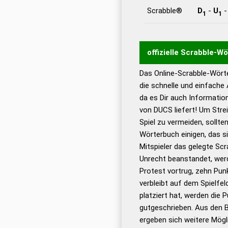
Scrabble®
D
-
U
1
1
offizielle Scrabble-W
Das Online-Scrabble-Wörte
Wortwurzel liefert mit 
die schnelle und einfache
Wortanalyse-Algorithmu
da es Dir auch Informati
Wortbedeutung, Worttr
von DUCS liefert! Um Stre
Gültigkeit eines Wortes 
Spiel zu vermeiden, sollten
bestimmen!
zugelassene
Wörterbuch einigen, das s
Wörterbücher sind:
Mitspieler das gelegte Sc
Unrecht beanstandet, werd
Dud
Protest vortrug, zehn Pu
Bä
verbleibt auf dem Spielfel
Dud
platziert hat, werden die 
De
gutgeschrieben. Aus den 
ergeben sich weitere Mögl
Dud