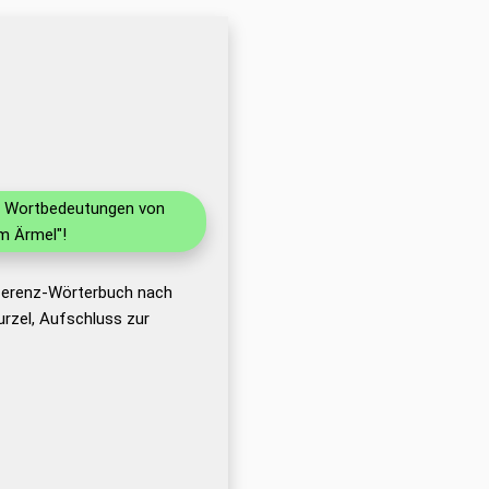
nd Wortbedeutungen von
m Ärmel"!
eferenz-Wörterbuch nach
rzel, Aufschluss zur