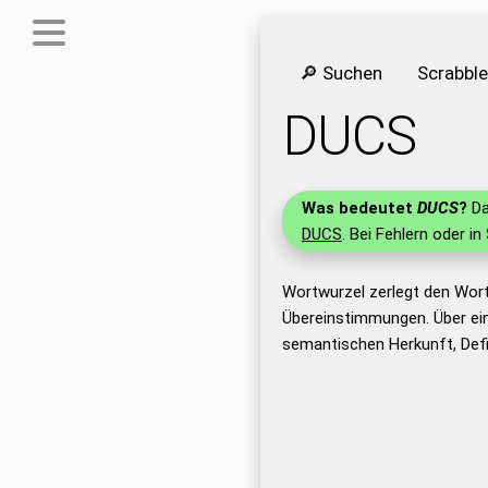
🔎 Suchen
Scrabbl
DUCS
Was bedeutet
DUCS
?
Da
DUCS
. Bei Fehlern oder in
Wortwurzel zerlegt den Wor
Übereinstimmungen. Über ei
semantischen Herkunft, Def