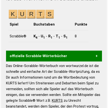
Spiel
Buchstaben
Punkte
Scrabble®
K
-
U
-
R
-
T
-
S
8
4
1
1
1
1
offizielle Scrabble-Wörterbücher
Das Online-Scrabble-Wörterbuch von wortwurzel.de ist die
Wortwurzel liefert mit Hilfe eines semantischen
schnelle und einfache Art der Scrabble-Wortprüfung, da es
Wortanalyse-Algorithmus gute Anhaltspunkte zu
Dir auch Informationen rund um die Wortbedeutung von
Wortbedeutung, Worttrennung und Wortform, um die
KURTS liefert! Um Streitereien und Debatten beim Spiel zu
Gültigkeit eines Wortes für das Scrabble-Spiel zu
vermeiden, sollten sich alle Spieler auf das Wörterbuch
bestimmen!
zugelassene Turnier Scrabble-
einigen, das sie verwenden werden. Sollte ein Mitspieler das
Wörterbücher sind:
gelegte Scrabble® Wort z.B.
KURTS
zu Unrecht
beanstandet, werden dem Spieler, der den Protest vortrug,
Duden – Standardwerk in 12 Bänden