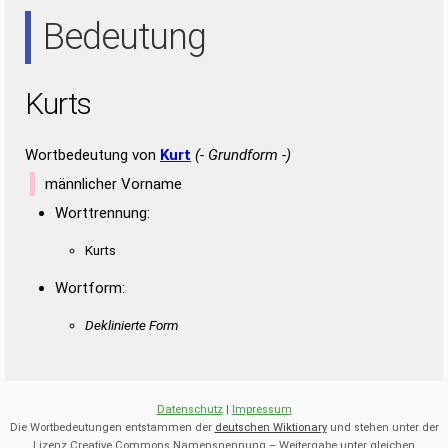
RUS
SUR
TUS
URS
Bedeutung
Kurts
Wortbedeutung von
Kurt
(- Grundform -)
männlicher Vorname
Worttrennung:
Kurts
Wortform:
Deklinierte Form
Datenschutz
|
Impressum
Die Wortbedeutungen entstammen der
deutschen Wiktionary
und stehen unter der
Lizenz Creative Commons Namensnennung – Weitergabe unter gleichen