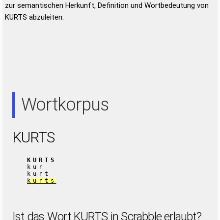
zur semantischen Herkunft, Definition und Wortbedeutung von
KURTS abzuleiten.
Wortkorpus
KURTS
KURTS
kur
kurt
kurts
Ist das Wort KURTS in Scrabble erlaubt?