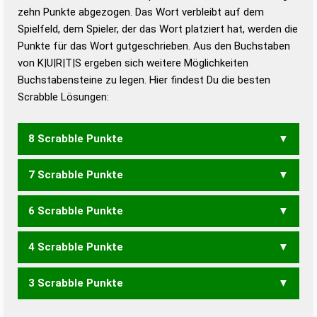
zehn Punkte abgezogen. Das Wort verbleibt auf dem
Duden – Richtiges und gutes
Spielfeld, dem Spieler, der das Wort platziert hat, werden die
Deutsch
Punkte für das Wort gutgeschrieben. Aus den Buchstaben
von K|U|R|T|S ergeben sich weitere Möglichkeiten
Duden – Die deutsche Grammatik
Buchstabensteine zu legen. Hier findest Du die besten
Duden – Deutsches
Scrabble Lösungen:
Universalwörterbuch
8 Scrabble Punkte
7 Scrabble Punkte
KURST
6 Scrabble Punkte
KURS
4 Scrabble Punkte
SUK
3 Scrabble Punkte
STUR
SURT
URST