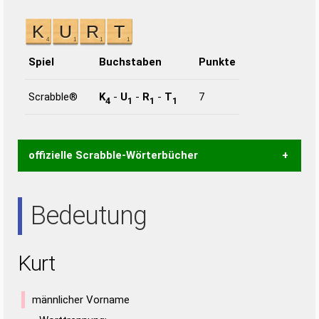
Spiel
Buchstaben
Punkte
Scrabble®
K
-
U
-
R
-
T
7
4
1
1
1
offizielle Scrabble-Wörterbücher
Wortwurzel liefert mit Hilfe eines semantischen
Bedeutung
Wortanalyse-Algorithmus gute Anhaltspunkte zu
Wortbedeutung, Worttrennung und Wortform, um die
Gültigkeit eines Wortes für das Scrabble-Spiel zu
Kurt
bestimmen!
zugelassene Turnier Scrabble-
Wörterbücher sind:
männlicher Vorname
Duden – Standardwerk in 12 Bänden