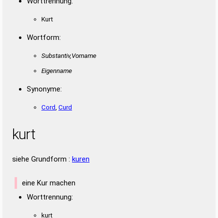
Worttrennung:
Duden – Richtiges und gutes
Kurt
Deutsch
Duden – Die deutsche Grammatik
Wortform:
Duden – Deutsches
Substantiv,Vorname
Universalwörterbuch
Eigenname
Synonyme:
Cord
,
Curd
kurt
siehe Grundform :
kuren
eine Kur machen
Worttrennung:
kurt