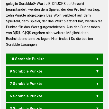
Wörterbücher sind:
gelegte Scrabble® Wort z.B.
DRUCKS
zu Unrecht
beanstandet, werden dem Spieler, der den Protest vortrug,
Duden – Standardwerk in 12 Bänden
zehn Punkte abgezogen. Das Wort verbleibt auf dem
Duden – Richtiges und gutes
Spielfeld, dem Spieler, der das Wort platziert hat, werden die
Deutsch
Punkte für das Wort gutgeschrieben. Aus den Buchstaben
von D|R|U|C|K|S ergeben sich weitere Möglichkeiten
Duden – Die deutsche Grammatik
Buchstabensteine zu legen. Hier findest Du die besten
Duden – Deutsches
Scrabble Lösungen:
Universalwörterbuch
10 Scrabble Punkte
9 Scrabble Punkte
DUCK
7 Scrabble Punkte
KSC
6 Scrabble Punkte
CRUS
DUCS
KRUD
KURS
3 Scrabble Punkte