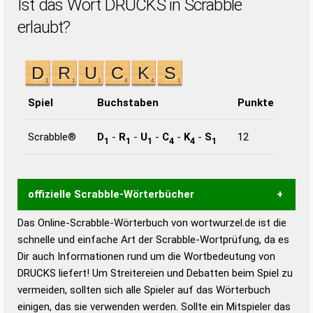
Ist das Wort DRUCKS in Scrabble
erlaubt?
Spiel
Buchstaben
Punkte
Scrabble®
D
-
R
-
U
-
C
-
K
-
S
12
1
1
1
4
4
1
offizielle Scrabble-Wörterbücher
Das Online-Scrabble-Wörterbuch von wortwurzel.de ist die
Wortwurzel liefert mit Hilfe eines semantischen
schnelle und einfache Art der Scrabble-Wortprüfung, da es
Wortanalyse-Algorithmus gute Anhaltspunkte zu
Dir auch Informationen rund um die Wortbedeutung von
Wortbedeutung, Worttrennung und Wortform, um die
DRUCKS liefert! Um Streitereien und Debatten beim Spiel zu
Gültigkeit eines Wortes für das Scrabble-Spiel zu
vermeiden, sollten sich alle Spieler auf das Wörterbuch
bestimmen!
zugelassene Turnier Scrabble-
einigen, das sie verwenden werden. Sollte ein Mitspieler das