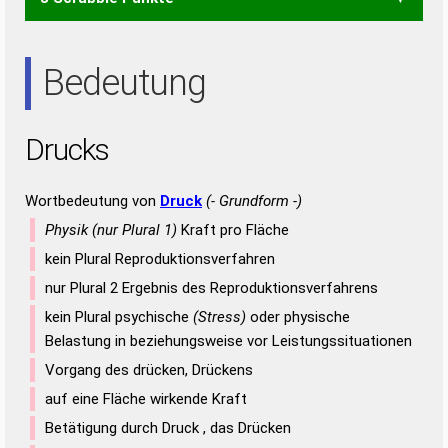
CDS
CDU
CRU
CSU
DRK
DUC
KUR
SUK
DSU
DUR
RUS
SUD
SUR
UDS
URS
Bedeutung
Drucks
Wortbedeutung von
Druck
(- Grundform -)
Physik (nur Plural 1)
Kraft pro Fläche
kein Plural Reproduktionsverfahren
nur Plural 2 Ergebnis des Reproduktionsverfahrens
kein Plural psychische
(Stress)
oder physische
Belastung in beziehungsweise vor Leistungssituationen
Vorgang des drücken, Drückens
auf eine Fläche wirkende Kraft
Betätigung durch Druck , das Drücken