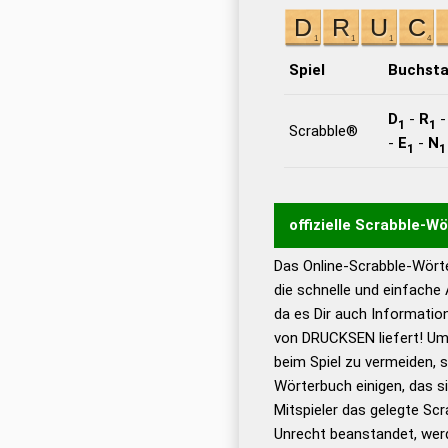
Spiel
Buchst
D
-
R
1
1
Scrabble®
-
E
-
N
1
1
offizielle Scrabble-W
Das Online-Scrabble-Wörte
Wortwurzel liefert mit 
die schnelle und einfache
Wortanalyse-Algorithmu
da es Dir auch Informati
Wortbedeutung, Worttr
von DRUCKSEN liefert! Um
Gültigkeit eines Wortes 
beim Spiel zu vermeiden, so
bestimmen!
zugelassene
Wörterbuch einigen, das s
Wörterbücher sind:
Mitspieler das gelegte Sc
Unrecht beanstandet, werd
Dud