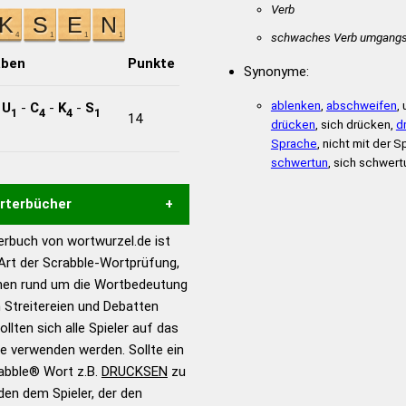
Verb
schwaches Verb umgangs
aben
Punkte
Synonyme:
ablenken
,
abschweifen
,
-
U
-
C
-
K
-
S
1
4
4
1
14
drücken
, sich drücken,
d
Sprache
, nicht mit der 
schwertun
, sich schwert
örterbücher
rbuch von wortwurzel.de ist
Hilfe eines semantischen
 Art der Scrabble-Wortprüfung,
s gute Anhaltspunkte zu
onen rund um die Wortbedeutung
ennung und Wortform, um die
 Streitereien und Debatten
für das Scrabble-Spiel zu
llten sich alle Spieler auf das
 Turnier Scrabble-
ie verwenden werden. Sollte ein
rabble® Wort z.B.
DRUCKSEN
zu
en dem Spieler, der den
en – Standardwerk in 12