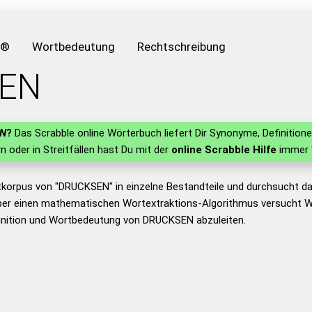
e®
Wortbedeutung
Rechtschreibung
EN
N
?
Das Scrabble online Wörterbuch liefert Dir Synonyme, Definitio
rn oder in Streitfällen hast Du mit der
online Scrabble Hilfe
immer "
tkorpus von "DRUCKSEN" in einzelne Bestandteile und durchsucht 
er einen mathematischen Wortextraktions-Algorithmus versucht W
inition und Wortbedeutung von DRUCKSEN abzuleiten.