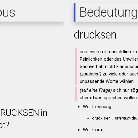
pus
Bedeutung
drucksen
aus einem offensichtlich zu
Peinlichkeit oder des Unwill
Sachverhalt nicht klar auss
(zunächst)
zu viele oder auc
unpassende Worte wählen
(auf eine Frage)
sich nur zög
über etwas sprechen wollen
Worttrennung:
 DRUCKSEN in
druck·sen,
Präteritum
dru
bt?
Wortform: