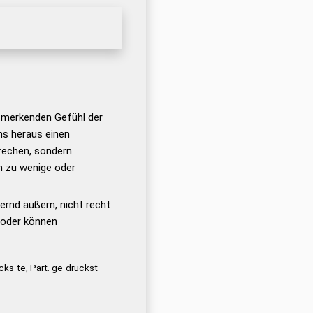
 merkenden Gefühl der
ens heraus einen
prechen, sondern
h zu wenige oder
ernd äußern, nicht recht
 oder können
cks·te, Part. ge·druckst