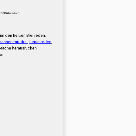
sprachlich
 um den heißen Brei reden,
rumherumreden
,
herumreden
,
Sprache herausrücken,
un