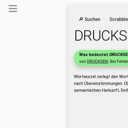
🔎 Suchen
Scrabbl
DRUCKS
Was bedeutet
DRUCKSE
von
DRUCKSEN
. Bei Fehle
Wortwurzel zerlegt den Wor
nach Übereinstimmungen. Üb
semantischen Herkunft, Def