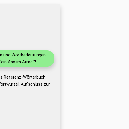
nen und Wortbedeutungen
ein Ass im Ärmel"!
das Referenz-Wörterbuch
ortwurzel, Aufschluss zur