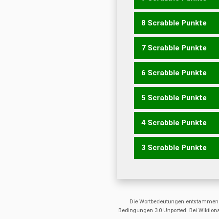
8 Scrabble Punkte
ECK
KSC
ERKUND
KRUD
KURDEN
KUREND
KURS
7 Scrabble Punkte
CURES
DUCES
DUKES
K
KUDER
KUNDE
KURDE
K
6 Scrabble Punkte
CERS
CRUS
DENK
DUCS
KERN
KREN
KRUD
KURE
5 Scrabble Punkte
CDS
CDU
CER
CES
CRU
KUR
SEC
SUK
UNK
DRU
4 Scrabble Punkte
DRUSE
DUNER
DUNES
N
RUNSE
SUDEN
SUNDE
S
3 Scrabble Punkte
DENS
DUNE
NERD
RENS
SUDE
SUND
SURE
UREN
DEN
DER
DES
DSU
DUE
ERS
NDR
NEU
NUR
NUS
SED
SUD
SUR
UDS
UND
Die Wortbedeutungen entstammen
Bedingungen 3.0 Unported. Bei Wiktiona