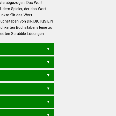
nkte abgezogen. Das Wort
nden
d, dem Spieler, der das Wort
en – Richtiges und gutes
Punkte für das Wort
utsch
Buchstaben von D|R|U|C|K|S|E|N
ichkeiten Buchstabensteine zu
en – Die deutsche Grammatik
 besten Scrabble Lösungen:
en – Deutsches
CKENS
DUCKERN
DUCKERS
EN
DUCKER
RUCKEN
RUCKES
UCKE
RECKS
RUCKE
RECK