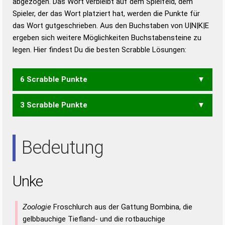
abgezogen. Das Wort verbleibt auf dem Spielfeld, dem
Duden – Richtiges und gutes
Spieler, der das Wort platziert hat, werden die Punkte für
Deutsch
das Wort gutgeschrieben. Aus den Buchstaben von U|N|K|E
ergeben sich weitere Möglichkeiten Buchstabensteine zu
Duden – Die deutsche Grammatik
legen. Hier findest Du die besten Scrabble Lösungen:
Duden – Deutsches
Universalwörterbuch
6 Scrabble Punkte
3 Scrabble Punkte
KEN
NEU
Bedeutung
Unke
Zoologie
Froschlurch aus der Gattung Bombina, die
gelbbauchige Tiefland- und die rotbauchige