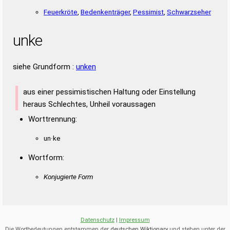
Feuerkröte
,
Bedenkenträger
,
Pessimist
,
Schwarzseher
unke
siehe Grundform :
unken
aus einer pessimistischen Haltung oder Einstellung
heraus Schlechtes, Unheil voraussagen
Worttrennung:
un·ke
Wortform:
Konjugierte Form
Datenschutz
|
Impressum
Die Wortbedeutungen entstammen der
deutschen Wiktionary
und stehen unter der