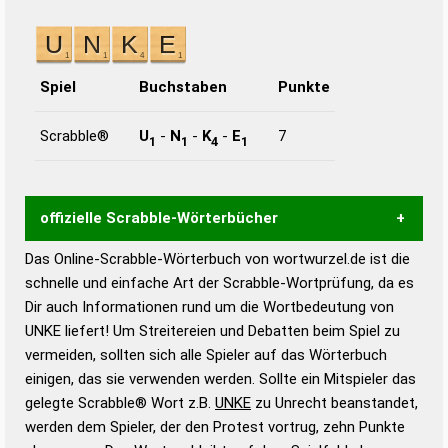
Spiel
Buchstaben
Punkte
Scrabble®
U
-
N
-
K
-
E
7
1
1
4
1
offizielle Scrabble-Wörterbücher
Das Online-Scrabble-Wörterbuch von wortwurzel.de ist die
Wortwurzel liefert mit Hilfe eines semantischen
schnelle und einfache Art der Scrabble-Wortprüfung, da es
Wortanalyse-Algorithmus gute Anhaltspunkte zu
Dir auch Informationen rund um die Wortbedeutung von
Wortbedeutung, Worttrennung und Wortform, um die
UNKE liefert! Um Streitereien und Debatten beim Spiel zu
Gültigkeit eines Wortes für das Scrabble-Spiel zu
vermeiden, sollten sich alle Spieler auf das Wörterbuch
bestimmen!
zugelassene Turnier Scrabble-
einigen, das sie verwenden werden. Sollte ein Mitspieler das
Wörterbücher sind:
gelegte Scrabble® Wort z.B.
UNKE
zu Unrecht beanstandet,
werden dem Spieler, der den Protest vortrug, zehn Punkte
Duden – Standardwerk in 12 Bänden