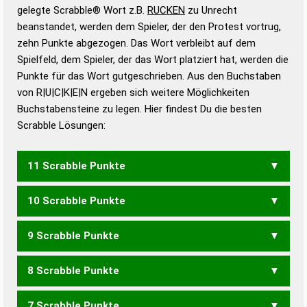
Wörterbücher sind:
gelegte Scrabble® Wort z.B.
RUCKEN
zu Unrecht
beanstandet, werden dem Spieler, der den Protest vortrug,
Duden – Standardwerk in 12 Bänden
zehn Punkte abgezogen. Das Wort verbleibt auf dem
Duden – Richtiges und gutes
Spielfeld, dem Spieler, der das Wort platziert hat, werden die
Deutsch
Punkte für das Wort gutgeschrieben. Aus den Buchstaben
von R|U|C|K|E|N ergeben sich weitere Möglichkeiten
Duden – Die deutsche Grammatik
Buchstabensteine zu legen. Hier findest Du die besten
Duden – Deutsches
Scrabble Lösungen:
Universalwörterbuch
11 Scrabble Punkte
10 Scrabble Punkte
NUCKE
9 Scrabble Punkte
NECK
RECK
8 Scrabble Punkte
ECK
7 Scrabble Punkte