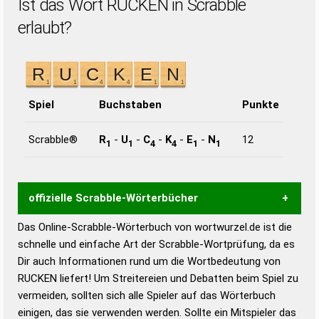
Ist das Wort RUCKEN in Scrabble
erlaubt?
Spiel
Buchstaben
Punkte
Scrabble®
R
-
U
-
C
-
K
-
E
-
N
12
1
1
4
4
1
1
offizielle Scrabble-Wörterbücher
Das Online-Scrabble-Wörterbuch von wortwurzel.de ist die
Wortwurzel liefert mit Hilfe eines semantischen
schnelle und einfache Art der Scrabble-Wortprüfung, da es
Wortanalyse-Algorithmus gute Anhaltspunkte zu
Dir auch Informationen rund um die Wortbedeutung von
Wortbedeutung, Worttrennung und Wortform, um die
RUCKEN liefert! Um Streitereien und Debatten beim Spiel zu
Gültigkeit eines Wortes für das Scrabble-Spiel zu
vermeiden, sollten sich alle Spieler auf das Wörterbuch
bestimmen!
zugelassene Turnier Scrabble-
einigen, das sie verwenden werden. Sollte ein Mitspieler das