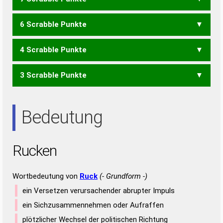
KUREN
6 Scrabble Punkte
ECRU
KERN
KREN
KURE
RENK
UNKE
4 Scrabble Punkte
CER
CRU
ECU
KUR
UNK
3 Scrabble Punkte
RUNE
UREN
URNE
ERN
NEU
NUR
REN
REU
RUN
URE
Bedeutung
Rucken
Wortbedeutung von
Ruck
(- Grundform -)
ein Versetzen verursachender abrupter Impuls
ein Sichzusammennehmen oder Aufraffen
plötzlicher Wechsel der politischen Richtung