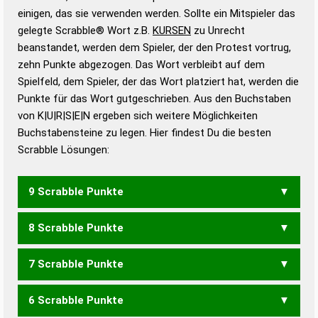
bestimmen!
zugelassene Turnier Scrabble-
einigen, das sie verwenden werden. Sollte ein Mitspieler das
Wörterbücher sind:
gelegte Scrabble® Wort z.B.
KURSEN
zu Unrecht
beanstandet, werden dem Spieler, der den Protest vortrug,
Duden – Standardwerk in 12 Bänden
zehn Punkte abgezogen. Das Wort verbleibt auf dem
Duden – Richtiges und gutes
Spielfeld, dem Spieler, der das Wort platziert hat, werden die
Deutsch
Punkte für das Wort gutgeschrieben. Aus den Buchstaben
von K|U|R|S|E|N ergeben sich weitere Möglichkeiten
Duden – Die deutsche Grammatik
Buchstabensteine zu legen. Hier findest Du die besten
Duden – Deutsches
Scrabble Lösungen:
Universalwörterbuch
9 Scrabble Punkte
8 Scrabble Punkte
RUNKSE
7 Scrabble Punkte
KERNS
KRENS
KRUSE
KUREN
RUNKS
6 Scrabble Punkte
KERN
KREN
KURE
RENK
SENK
UNKE