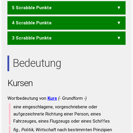
5 Scrabble Punkte
KEN
SUK
UNK
4 Scrabble Punkte
NURSE
RUNSE
SUREN
UNSER
UNSRE
USERN
3 Scrabble Punkte
RENS
RUNE
RUNS
SURE
UREN
URES
URNE
USER
ENS
ERN
ERS
NEU
NUR
NUS
REN
RES
REU
RUN
RUS
SUR
Bedeutung
UNS
URE
Kursen
Wortbedeutung von
Kurs
(- Grundform -)
eine eingeschlagene, vorgeschriebene oder
aufgezeichnete Richtung einer Person, eines
Fahrzeuges, eines Flugzeugs oder eines Schiffes
fig., Politik, Wirtschaft
nach bestimmten Prinzipien