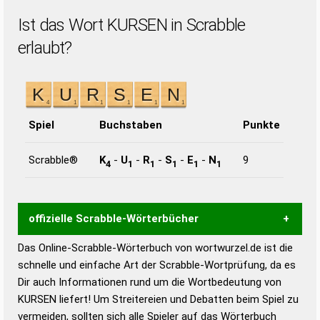
Ist das Wort KURSEN in Scrabble
erlaubt?
Spiel
Buchstaben
Punkte
Scrabble®
K
-
U
-
R
-
S
-
E
-
N
9
4
1
1
1
1
1
offizielle Scrabble-Wörterbücher
Das Online-Scrabble-Wörterbuch von wortwurzel.de ist die
Wortwurzel liefert mit Hilfe eines semantischen
schnelle und einfache Art der Scrabble-Wortprüfung, da es
Wortanalyse-Algorithmus gute Anhaltspunkte zu
Dir auch Informationen rund um die Wortbedeutung von
Wortbedeutung, Worttrennung und Wortform, um die
KURSEN liefert! Um Streitereien und Debatten beim Spiel zu
Gültigkeit eines Wortes für das Scrabble-Spiel zu
vermeiden, sollten sich alle Spieler auf das Wörterbuch