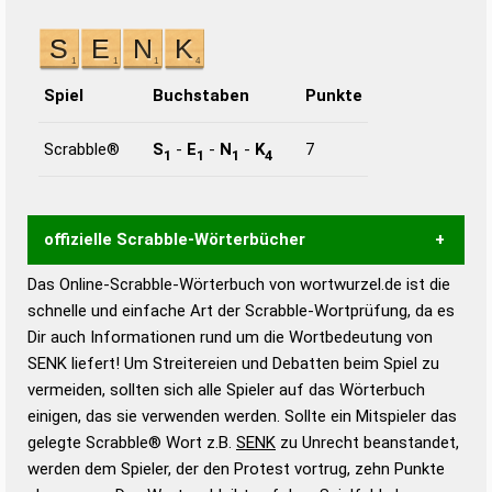
Spiel
Buchstaben
Punkte
Scrabble®
S
-
E
-
N
-
K
7
1
1
1
4
offizielle Scrabble-Wörterbücher
Das Online-Scrabble-Wörterbuch von wortwurzel.de ist die
Wortwurzel liefert mit Hilfe eines semantischen
schnelle und einfache Art der Scrabble-Wortprüfung, da es
Wortanalyse-Algorithmus gute Anhaltspunkte zu
Dir auch Informationen rund um die Wortbedeutung von
Wortbedeutung, Worttrennung und Wortform, um die
SENK liefert! Um Streitereien und Debatten beim Spiel zu
Gültigkeit eines Wortes für das Scrabble-Spiel zu
vermeiden, sollten sich alle Spieler auf das Wörterbuch
bestimmen!
zugelassene Turnier Scrabble-
einigen, das sie verwenden werden. Sollte ein Mitspieler das
Wörterbücher sind:
gelegte Scrabble® Wort z.B.
SENK
zu Unrecht beanstandet,
werden dem Spieler, der den Protest vortrug, zehn Punkte
Duden – Standardwerk in 12 Bänden