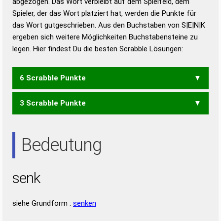
abgezogen. Das Wort verbleibt auf dem Spielfeld, dem
Duden – Richtiges und gutes
Spieler, der das Wort platziert hat, werden die Punkte für
Deutsch
das Wort gutgeschrieben. Aus den Buchstaben von S|E|N|K
ergeben sich weitere Möglichkeiten Buchstabensteine zu
Duden – Die deutsche Grammatik
legen. Hier findest Du die besten Scrabble Lösungen:
Duden – Deutsches
Universalwörterbuch
6 Scrabble Punkte
3 Scrabble Punkte
KEN
ENS
Bedeutung
senk
siehe Grundform :
senken