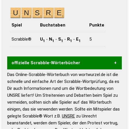
Spiel
Buchstaben
Punkte
Scrabble®
U
-
N
-
S
-
R
-
E
5
1
1
1
1
1
offizielle Scrabble-Wörterbücher
Das Online-Scrabble-Wörterbuch von wortwurzel.de ist die
Wortwurzel liefert mit Hilfe eines semantischen
schnelle und einfache Art der Scrabble-Wortprüfung, da es
Wortanalyse-Algorithmus gute Anhaltspunkte zu
Dir auch Informationen rund um die Wortbedeutung von
Wortbedeutung, Worttrennung und Wortform, um die
UNSRE liefert! Um Streitereien und Debatten beim Spiel zu
Gültigkeit eines Wortes für das Scrabble-Spiel zu
vermeiden, sollten sich alle Spieler auf das Wörterbuch
bestimmen!
zugelassene Turnier Scrabble-
einigen, das sie verwenden werden. Sollte ein Mitspieler das
Wörterbücher sind:
gelegte Scrabble® Wort z.B.
UNSRE
zu Unrecht
beanstandet, werden dem Spieler, der den Protest vortrug,
Duden – Standardwerk in 12 Bänden