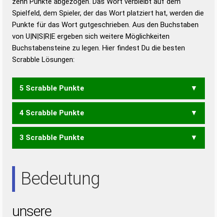
zehn Punkte abgezogen. Das Wort verbleibt auf dem
Duden – Richtiges und gutes
Spielfeld, dem Spieler, der das Wort platziert hat, werden die
Deutsch
Punkte für das Wort gutgeschrieben. Aus den Buchstaben
von U|N|S|R|E ergeben sich weitere Möglichkeiten
Duden – Die deutsche Grammatik
Buchstabensteine zu legen. Hier findest Du die besten
Duden – Deutsches
Scrabble Lösungen:
Universalwörterbuch
5 Scrabble Punkte
4 Scrabble Punkte
NURSE
RUNSE
SUREN
UNSER
USERN
3 Scrabble Punkte
RENS
RUNE
RUNS
SURE
UREN
URES
URNE
USER
ENS
ERN
ERS
NEU
NUR
NUS
REN
RES
REU
RUN
RUS
SEN
Bedeutung
SUR
URE
URS
unsere