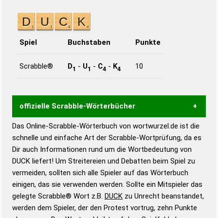
Spiel
Buchstaben
Punkte
Scrabble®
D
-
U
-
C
-
K
10
1
1
4
4
offizielle Scrabble-Wörterbücher
Das Online-Scrabble-Wörterbuch von wortwurzel.de ist die
Wortwurzel liefert mit Hilfe eines semantischen
schnelle und einfache Art der Scrabble-Wortprüfung, da es
Wortanalyse-Algorithmus gute Anhaltspunkte zu
Dir auch Informationen rund um die Wortbedeutung von
Wortbedeutung, Worttrennung und Wortform, um die
DUCK liefert! Um Streitereien und Debatten beim Spiel zu
Gültigkeit eines Wortes für das Scrabble-Spiel zu
vermeiden, sollten sich alle Spieler auf das Wörterbuch
bestimmen!
zugelassene Turnier Scrabble-
einigen, das sie verwenden werden. Sollte ein Mitspieler das
Wörterbücher sind:
gelegte Scrabble® Wort z.B.
DUCK
zu Unrecht beanstandet,
werden dem Spieler, der den Protest vortrug, zehn Punkte
Duden – Standardwerk in 12 Bänden