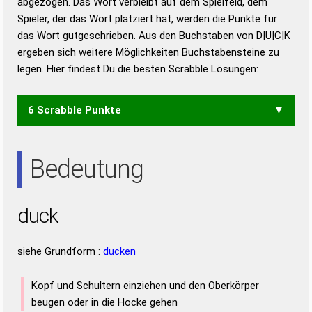
abgezogen. Das Wort verbleibt auf dem Spielfeld, dem
Duden – Richtiges und gutes
Spieler, der das Wort platziert hat, werden die Punkte für
Deutsch
das Wort gutgeschrieben. Aus den Buchstaben von D|U|C|K
ergeben sich weitere Möglichkeiten Buchstabensteine zu
Duden – Die deutsche Grammatik
legen. Hier findest Du die besten Scrabble Lösungen:
Duden – Deutsches
Universalwörterbuch
6 Scrabble Punkte
CDU
Bedeutung
duck
siehe Grundform :
ducken
Kopf und Schultern einziehen und den Oberkörper
beugen oder in die Hocke gehen