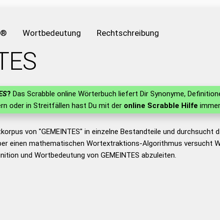
e®
Wortbedeutung
Rechtschreibung
TES
ES
?
Das Scrabble online Wörterbuch liefert Dir Synonyme, Definiti
ern oder in Streitfällen hast Du mit der
online Scrabble Hilfe
immer 
tkorpus von "GEMEINTES" in einzelne Bestandteile und durchsucht
er einen mathematischen Wortextraktions-Algorithmus versucht W
inition und Wortbedeutung von GEMEINTES abzuleiten.