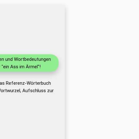
onen und Wortbedeutungen
"ein Ass im Ärmel"!
 das Referenz-Wörterbuch
ortwurzel, Aufschluss zur