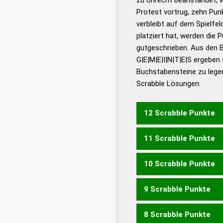
Dud
Protest vortrug, zehn Pu
Bä
verbleibt auf dem Spielfel
Dud
platziert hat, werden die 
De
gutgeschrieben. Aus den 
G|E|M|E|I|N|T|E|S ergeben 
Dud
Buchstabensteine zu legen
Dud
Scrabble Lösungen:
Universalwörterbuch
12 Scrabble Punkte
11 Scrabble Punkte
EIGENSTEM
GEMEINST
10 Scrabble Punkte
GEEINTEM
GEEISTEM
G
SEGMENTE
9 Scrabble Punkte
EIGENEM
EMSIGEN
ENG
MEETING
MENGEST
SE
8 Scrabble Punkte
EIGNEM
EMSIGE
GEMSE