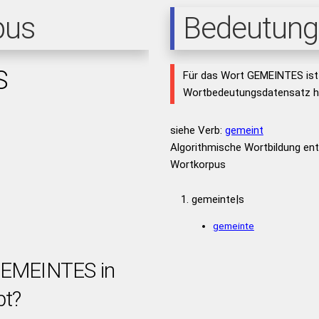
pus
Bedeutung
S
Für das Wort GEMEINTES ist
Wortbedeutungsdatensatz hi
siehe Verb:
gemeint
Algorithmische Wortbildung e
Wortkorpus
gemeinte|s
gemeinte
 GEMEINTES in
bt?