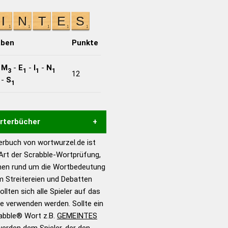
aben
Punkte
-
M
-
E
-
I
-
N
3
1
1
1
12
-
S
1
örterbücher
rbuch von wortwurzel.de ist
Hilfe eines semantischen
 Art der Scrabble-Wortprüfung,
s gute Anhaltspunkte zu
onen rund um die Wortbedeutung
ennung und Wortform, um die
 Streitereien und Debatten
für das Scrabble-Spiel zu
llten sich alle Spieler auf das
 Turnier Scrabble-
ie verwenden werden. Sollte ein
rabble® Wort z.B.
GEMEINTES
erden dem Spieler, der den