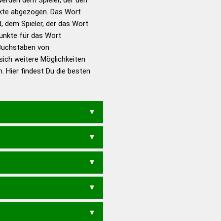
en – Standardwerk in 12
nkte abgezogen. Das Wort
nden
d, dem Spieler, der das Wort
en – Richtiges und gutes
Punkte für das Wort
utsch
Buchstaben von
sich weitere Möglichkeiten
en – Die deutsche Grammatik
. Hier findest Du die besten
en – Deutsches
E
GENIESTEM
EMEINES
MEETINGS
STEM
GEMEINE
GIEMENS
GMENT
STIGMEN
N
GIEMEN
MENGET
MENGST