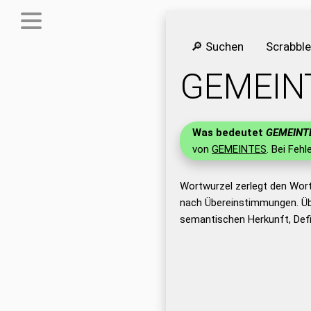
🔎 Suchen
Scrabbl
GEMEIN
Was bedeutet
GEMEINT
von
GEMEINTES
. Bei Fehl
Wortwurzel zerlegt den Wor
nach Übereinstimmungen. Üb
semantischen Herkunft, Def