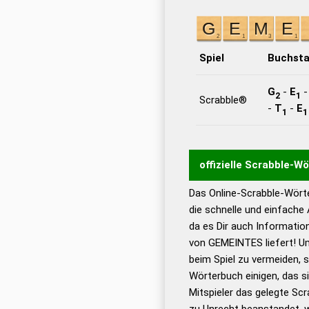
Spiel
Buchst
G
-
E
2
1
Scrabble®
-
T
-
E
1
1
offizielle Scrabble-W
Das Online-Scrabble-Wörte
Wortwurzel liefert mit 
die schnelle und einfache
Wortanalyse-Algorithmu
da es Dir auch Informati
Wortbedeutung, Worttr
von GEMEINTES liefert! Um
Gültigkeit eines Wortes 
beim Spiel zu vermeiden, so
bestimmen!
zugelassene
Wörterbuch einigen, das s
Wörterbücher sind:
Mitspieler das gelegte Sc
zu Unrecht beanstandet, w