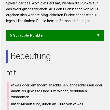
Duden – Richtiges und gutes
Spieler, der das Wort platziert hat, werden die Punkte für
Deutsch
das Wort gutgeschrieben. Aus den Buchstaben von M|I|T
ergeben sich weitere Möglichkeiten Buchstabensteine zu
Duden – Die deutsche Grammatik
legen. Hier findest Du die besten Scrabble Lösungen:
Duden – Deutsches
Universalwörterbuch
5 Scrabble Punkte
TIM
Bedeutung
mit
etwas oder jemandem anschließen, angeschlossen oder
damit als gewisse Einheit verbinden, verbunden;
zusammen
unter Ausnutzung, durch die Hilfe von etwas