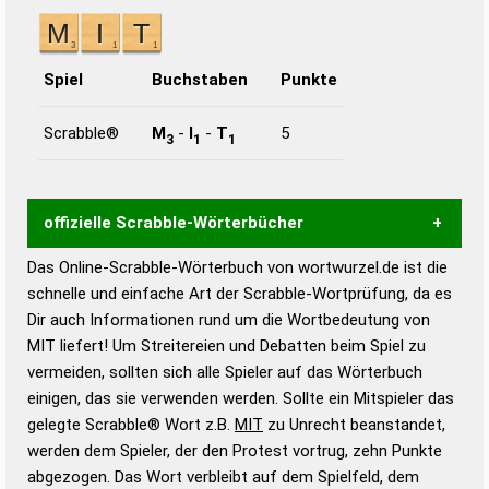
Spiel
Buchstaben
Punkte
Scrabble®
M
-
I
-
T
5
3
1
1
offizielle Scrabble-Wörterbücher
Das Online-Scrabble-Wörterbuch von wortwurzel.de ist die
Wortwurzel liefert mit Hilfe eines semantischen
schnelle und einfache Art der Scrabble-Wortprüfung, da es
Wortanalyse-Algorithmus gute Anhaltspunkte zu
Dir auch Informationen rund um die Wortbedeutung von
Wortbedeutung, Worttrennung und Wortform, um die
MIT liefert! Um Streitereien und Debatten beim Spiel zu
Gültigkeit eines Wortes für das Scrabble-Spiel zu
vermeiden, sollten sich alle Spieler auf das Wörterbuch
bestimmen!
zugelassene Turnier Scrabble-
einigen, das sie verwenden werden. Sollte ein Mitspieler das
Wörterbücher sind:
gelegte Scrabble® Wort z.B.
MIT
zu Unrecht beanstandet,
werden dem Spieler, der den Protest vortrug, zehn Punkte
Duden – Standardwerk in 12 Bänden
abgezogen. Das Wort verbleibt auf dem Spielfeld, dem