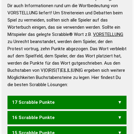
Wortanalyse-Algorithmus gute Anhaltspunkte zu
Dir auch Informationen rund um die Wortbedeutung von
Wortbedeutung, Worttrennung und Wortform, um die
VORSTELLUNG liefert! Um Streitereien und Debatten beim
Gültigkeit eines Wortes für das Scrabble-Spiel zu
Spiel zu vermeiden, sollten sich alle Spieler auf das
bestimmen!
zugelassene Turnier Scrabble-
Wörterbuch einigen, das sie verwenden werden. Sollte ein
Wörterbücher sind:
Mitspieler das gelegte Scrabble® Wort z.B.
VORSTELLUNG
zu Unrecht beanstandet, werden dem Spieler, der den
Duden – Standardwerk in 12 Bänden
Protest vortrug, zehn Punkte abgezogen. Das Wort verbleibt
Duden – Richtiges und gutes
auf dem Spielfeld, dem Spieler, der das Wort platziert hat,
Deutsch
werden die Punkte für das Wort gutgeschrieben. Aus den
Buchstaben von V|O|R|S|T|E|L|L|U|N|G ergeben sich weitere
Duden – Die deutsche Grammatik
Möglichkeiten Buchstabensteine zu legen. Hier findest Du
Duden – Deutsches
die besten Scrabble Lösungen:
Universalwörterbuch
17 Scrabble Punkte
16 Scrabble Punkte
VERLOSUNG
VORLESUNG
15 Scrabble Punkte
URVOGELS
VOLLSTEN
VOLLSTER
VORLEGST