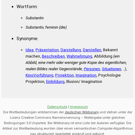
Wortform:
Substantiv
Substantiv, feminin
(die)
Synonyme:
Idee
,
Präsentation
,
Darstellung
,
Darstellen
, Bekannt
machen,
Beschreiben
,
Wahrnehmung
, Abbildung
(ein
Abbild, eine mehr oder weniger gute Kopie des eigentlichen,
realen Bildes realer Gegenstände,
Personen
,
Situationen
, ..)
,
KinoVorführung
,
Projektion
,
Imagination
, Psychologie
Projektion,
Einbildung
, Illusion/ Imagination
Datenschutz
|
Impressum
Die Wortbedeutungen entstammen der
deutschen Wiktionary
und stehen unter der
Lizenz Creative Commons Namensnennung – Weitergabe unter gleichen
Bedingungen 3.0 Unported. Bei Wiktionary ist eine Liste der Autoren verfügbar. Die
Artikel zur Wortbedeutung wurden über einen semantischen Computer-Algorithmus
neu strukturiert, bearbeitet, ergänzt und gekürzt.