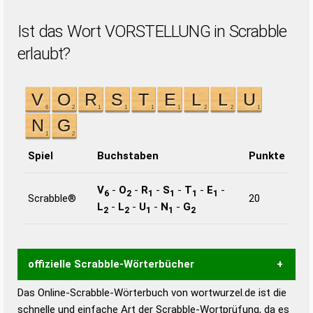
Ist das Wort VORSTELLUNG in Scrabble
erlaubt?
Spiel
Buchstaben
Punkte
V
-
O
-
R
-
S
-
T
-
E
-
6
2
1
1
1
1
Scrabble®
20
L
-
L
-
U
-
N
-
G
2
2
1
1
2
offizielle Scrabble-Wörterbücher
Das Online-Scrabble-Wörterbuch von wortwurzel.de ist die
Wortwurzel liefert mit Hilfe eines semantischen
schnelle und einfache Art der Scrabble-Wortprüfung, da es