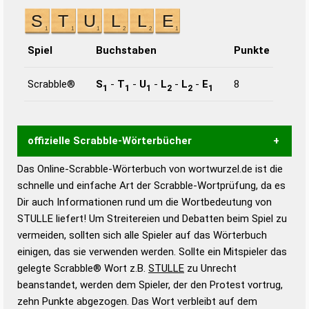
Spiel
Buchstaben
Punkte
Scrabble®
S
-
T
-
U
-
L
-
L
-
E
8
1
1
1
2
2
1
offizielle Scrabble-Wörterbücher
Das Online-Scrabble-Wörterbuch von wortwurzel.de ist die
Wortwurzel liefert mit Hilfe eines semantischen
schnelle und einfache Art der Scrabble-Wortprüfung, da es
Wortanalyse-Algorithmus gute Anhaltspunkte zu
Dir auch Informationen rund um die Wortbedeutung von
Wortbedeutung, Worttrennung und Wortform, um die
STULLE liefert! Um Streitereien und Debatten beim Spiel zu
Gültigkeit eines Wortes für das Scrabble-Spiel zu
vermeiden, sollten sich alle Spieler auf das Wörterbuch
bestimmen!
zugelassene Turnier Scrabble-
einigen, das sie verwenden werden. Sollte ein Mitspieler das
Wörterbücher sind:
gelegte Scrabble® Wort z.B.
STULLE
zu Unrecht
beanstandet, werden dem Spieler, der den Protest vortrug,
Duden – Standardwerk in 12 Bänden
zehn Punkte abgezogen. Das Wort verbleibt auf dem