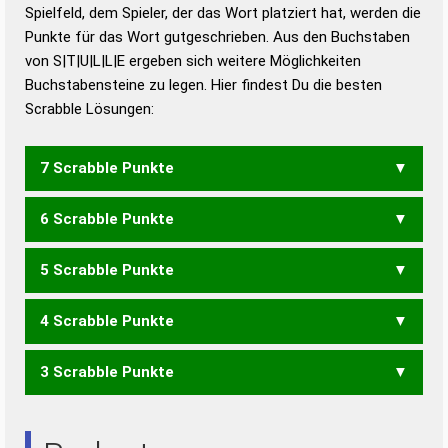
Duden – Richtiges und gutes
Spielfeld, dem Spieler, der das Wort platziert hat, werden die
Deutsch
Punkte für das Wort gutgeschrieben. Aus den Buchstaben
von S|T|U|L|L|E ergeben sich weitere Möglichkeiten
Duden – Die deutsche Grammatik
Buchstabensteine zu legen. Hier findest Du die besten
Duden – Deutsches
Scrabble Lösungen:
Universalwörterbuch
7 Scrabble Punkte
6 Scrabble Punkte
STELL
5 Scrabble Punkte
LUSET
LUSTE
4 Scrabble Punkte
LEST
LUES
LUSE
LUST
3 Scrabble Punkte
LET
LEU
LUS
UTES
SET
TUE
TUS
UTE