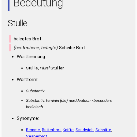
Bedeutung
Stulle
belegtes Brot
(bestrichene, belegte)
Scheibe Brot
Worttrennung:
Stul·le,
Plural
Stul·len
Wortform:
Substantiv
Substantiv, feminin
(die)
norddeutsch • besonders
berlinisch
Synonyme:
Bemme
,
Butterbrot
,
Knifte
,
Sandwich
,
Schnitte
,
Vesperbrot