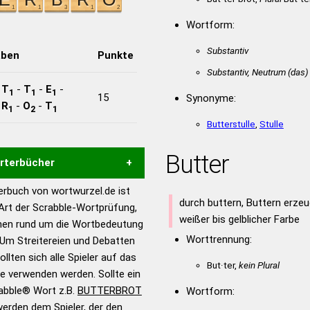
Wortform:
Substantiv
aben
Punkte
Substantiv, Neutrum
(das)
-
T
-
T
-
E
-
1
1
1
15
Synonyme:
-
R
-
O
-
T
1
2
1
Butterstulle
,
Stulle
Butter
örterbücher
rbuch von wortwurzel.de ist
Hilfe eines semantischen
durch buttern, Buttern erze
 Art der Scrabble-Wortprüfung,
s gute Anhaltspunkte zu
weißer bis gelblicher Farbe
onen rund um die Wortbedeutung
ennung und Wortform, um die
Worttrennung:
Um Streitereien und Debatten
für das Scrabble-Spiel zu
llten sich alle Spieler auf das
But·ter,
kein Plural
 Turnier Scrabble-
ie verwenden werden. Sollte ein
rabble® Wort z.B.
BUTTERBROT
Wortform:
erden dem Spieler, der den