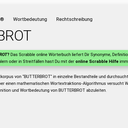
e®
Wortbedeutung
Rechtschreibung
BROT
ROT
?
Das Scrabble online Wörterbuch liefert Dir Synonyme, Defini
hlern oder in Streitfällen hast Du mit der
online Scrabble Hilfe
imme
tkorpus von "BUTTERBROT" in einzelne Bestandteile und durchsuch
er einen mathematischen Wortextraktions-Algorithmus versucht W
inition und Wortbedeutung von BUTTERBROT abzuleiten.