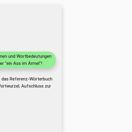
tionen und Wortbedeutungen
r "ein Ass im Ärmel"!
t das Referenz-Wörterbuch
ortwurzel, Aufschluss zur