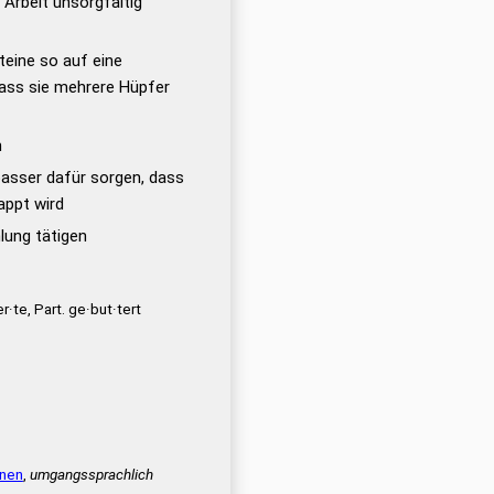
 Arbeit unsorgfältig
teine so auf eine
ass sie mehrere Hüpfer
n
asser dafür sorgen, dass
appt wird
lung tätigen
r·te, Part. ge·but·tert
rnen
,
umgangssprachlich