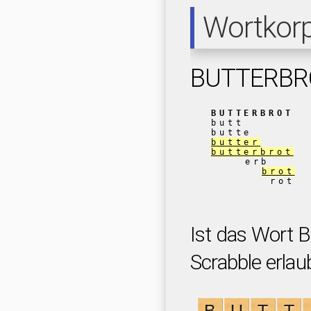
Wortkor
BUTTERBR
BUTTERBROT
butt
butte
butter
butterbrot
erb
brot
rot
Ist das Wort
Scrabble erlau