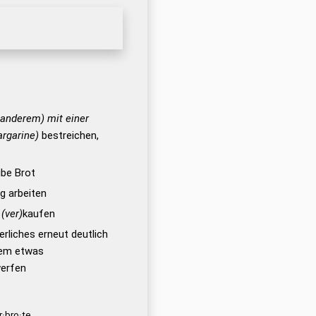
 anderem) mit einer
argarine)
bestreichen,
ibe Brot
g arbeiten
,
(ver)
kaufen
rliches erneut deutlich
dem etwas
werfen
r·bro·te