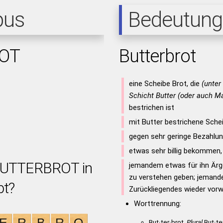
pus
Bedeutung
OT
Butterbrot
eine Scheibe Brot, die
(unter
Schicht Butter (oder auch M
bestrichen ist
mit Butter bestrichene Sche
gegen sehr geringe Bezahlun
etwas sehr billig bekommen
 BUTTERBROT in
jemandem etwas für ihn Ärge
zu verstehen geben; jeman
bt?
Zurückliegendes wieder vor
Worttrennung:
But·ter·brot,
Plural
But·te