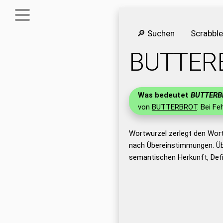
🔎 Suchen
Scrabbl
BUTTER
Was bedeutet
BUTTERB
von
BUTTERBROT
. Bei Fe
Wortwurzel zerlegt den Wor
nach Übereinstimmungen. Üb
semantischen Herkunft, Def