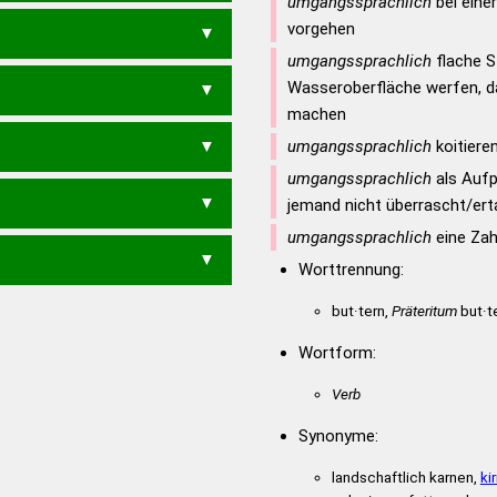
umgangssprachlich
bei einer
vorgehen
BORTE
BOTET
BOTTE
BROTE
umgangssprachlich
flache S
TURBO
BUTTRE
TOURTET
Wasseroberfläche werfen, d
TT
OBER
ROBE
TOBE
TOBT
machen
ROTTER
ROTTET
ROUTER
umgangssprachlich
koitiere
TE
TROTTE
T
BETU
BEUT
BRUT
BURE
R
ORTET
OTTER
OUTET
umgangssprachlich
als Aufp
ROUTE
TEURO
TORTE
TOTER
jemand nicht überrascht/ert
UTE
ROTE
ROTT
TORE
TORR
TROTT
TUTOR
TE
TRUTE
TUTET
umgangssprachlich
eine Zah
TT
REUT
RUTE
TREU
TUET
Worttrennung:
but·tern,
Präteritum
but·te
Wortform:
Verb
Synonyme:
landschaftlich karnen,
ki