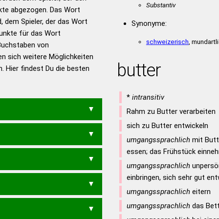
en – Standardwerk in 12
Substantiv
nkte abgezogen. Das Wort
nden
d, dem Spieler, der das Wort
Synonyme:
en – Richtiges und gutes
Punkte für das Wort
utsch
schweizerisch
, mundartl
Buchstaben von
en sich weitere Möglichkeiten
en – Die deutsche Grammatik
butter
. Hier findest Du die besten
en – Deutsches
*
intransitiv
Rahm zu Butter verarbeiten
sich zu Butter entwickeln
umgangssprachlich
mit Butt
essen; das Frühstück einne
TE
ORTBRETT
umgangssprachlich
unpersön
einbringen, sich sehr gut ent
UBBER
umgangssprachlich
eitern
umgangssprachlich
das Bett
OBERT
TOBTET
BUTTERT