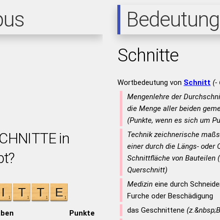
pus
Bedeutung
Schnitte
Wortbedeutung von
Schnitt
(-
Mengenlehre der Durchschni
die Menge aller beiden ge
(Punkte, wenn es sich um P
SCHNITTE in
Technik zeichnerische maßst
einer durch die Längs- oder
bt?
Schnittfläche von Bauteilen 
Querschnitt)
Medizin
eine durch Schneid
Furche oder Beschädigung
das Geschnittene
(z.&nbsp;B
aben
Punkte