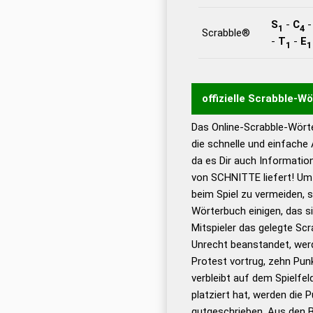
S
-
C
1
4
Scrabble®
-
T
-
E
1
1
offizielle Scrabble-W
Das Online-Scrabble-Wörte
Wortwurzel liefert mit 
die schnelle und einfache
Wortanalyse-Algorithmu
da es Dir auch Informati
Wortbedeutung, Worttr
von SCHNITTE liefert! Um 
Gültigkeit eines Wortes 
beim Spiel zu vermeiden, so
bestimmen!
zugelassene
Wörterbuch einigen, das s
Wörterbücher sind:
Mitspieler das gelegte Sc
Unrecht beanstandet, werd
Dud
Protest vortrug, zehn Pu
Bä
verbleibt auf dem Spielfel
Dud
platziert hat, werden die 
De
gutgeschrieben. Aus den 