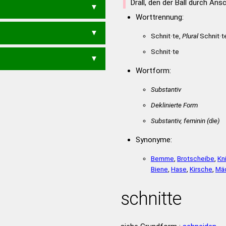
Drall, den der Ball durch A
C
TIC
SEHNT
SEIHT
SIEHT
Worttrennung:
SITTEN
STEINT
STINTE
SHIT
SIEH
STEH
EINST
Schnit·te,
Plural
Schnit·t
ETS
NISTE
SITTE
STEIN
Schnit·te
EINT
TINTE
EINS
EINT
EIST
NEST
NETS
Wortform:
EIN
SEIT
SITE
STET
TEIN
T
NIE
SEI
SEN
SET
SIE
Substantiv
Deklinierte Form
Substantiv, feminin
(die)
Synonyme:
Bemme
,
Brotscheibe
,
Kn
Biene
,
Hase
,
Kirsche
,
Mä
schnitte