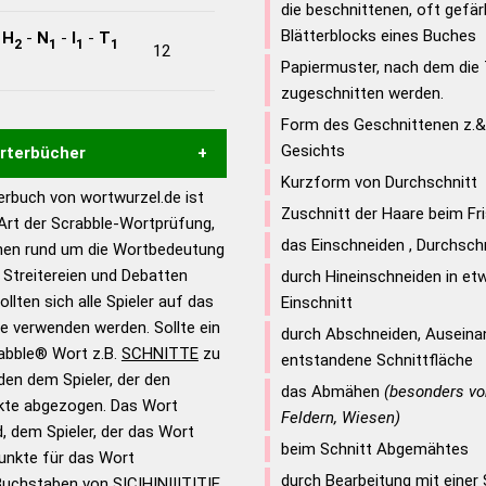
die beschnittenen, oft gefä
Blätterblocks eines Buches
-
H
-
N
-
I
-
T
2
1
1
1
12
Papiermuster, nach dem die T
zugeschnitten werden.
Form des Geschnittenen z.&
Gesichts
örterbücher
Kurzform von Durchschnitt
rbuch von wortwurzel.de ist
Hilfe eines semantischen
Zuschnitt der Haare beim Fr
 Art der Scrabble-Wortprüfung,
s gute Anhaltspunkte zu
das Einschneiden , Durchsch
onen rund um die Wortbedeutung
ennung und Wortform, um die
Streitereien und Debatten
durch Hineinschneiden in et
für das Scrabble-Spiel zu
llten sich alle Spieler auf das
Einschnitt
 Turnier Scrabble-
ie verwenden werden. Sollte ein
durch Abschneiden, Auseina
rabble® Wort z.B.
SCHNITTE
zu
entstandene Schnittfläche
en dem Spieler, der den
en – Standardwerk in 12
das Abmähen
(besonders vo
nkte abgezogen. Das Wort
nden
Feldern, Wiesen)
d, dem Spieler, der das Wort
en – Richtiges und gutes
beim Schnitt Abgemähtes
Punkte für das Wort
utsch
durch Bearbeitung mit einer
Buchstaben von S|C|H|N|I|T|T|E