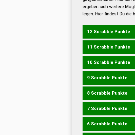
ergeben sich weitere Mögl
Dud
legen. Hier findest Du die
Dud
Universalwörterbuch
12 Scrabble Punkte
11 Scrabble Punkte
TISCHTEN
TITSCHEN
10 Scrabble Punkte
SCHEINT
SCHIENT
SCH
STICHEN
TISCHEN
TIS
9 Scrabble Punkte
EICHST
INCHES
ISCHE
NISCHE
SCHEIN
SCHEI
8 Scrabble Punkte
SEICHT
SICHTE
SIECH
EICHT
ISCHE
NICHT
SE
TEICHS
TISCHE
TISCH
TEICH
TISCH
7 Scrabble Punkte
CHIS
ECHT
EICH
ICHS
6 Scrabble Punkte
CHI
ICH
CENT
ICES
TIC