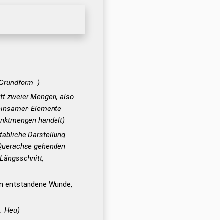
 Grundform -)
tt zweier Mengen, also
meinsamen Elemente
unktmengen handelt)
äbliche Darstellung
 Querachse gehenden
(Längsschnitt,
en entstandene Wunde,
. Heu)