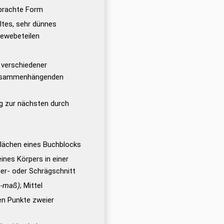
brachte Form
ltes, sehr dünnes
Gewebeteilen
 verschiedener
zusammenhängenden
ng zur nächsten durch
flächen eines Buchblocks
ines Körpers in einer
uer- oder Schrägschnitt
 -maß)
; Mittel
n Punkte zweier