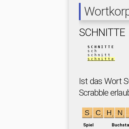
Wortkor
SCHNITTE
SCHNITTE
sch
schnitt
schnitte
Ist das Wort 
Scrabble erlau
Spiel
Buchst