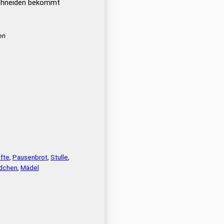
nschneiden bekommt
en
ifte
,
Pausenbrot
,
Stulle
,
dchen
,
Mädel