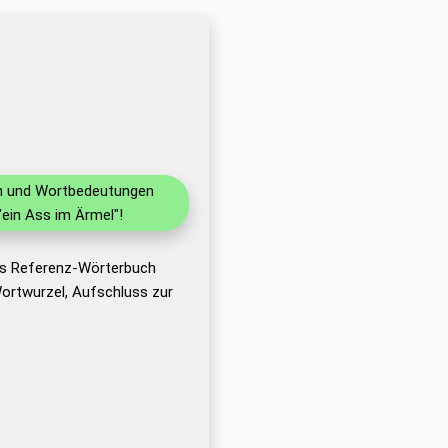
nen und Wortbedeutungen
ein Ass im Ärmel"!
das Referenz-Wörterbuch
ortwurzel, Aufschluss zur