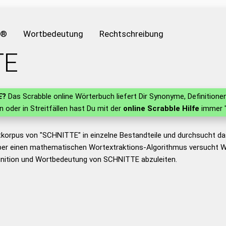
e®
Wortbedeutung
Rechtschreibung
TE
E
?
Das Scrabble online Wörterbuch liefert Dir Synonyme, Definitio
rn oder in Streitfällen hast Du mit der
online Scrabble Hilfe
immer "
tkorpus von "SCHNITTE" in einzelne Bestandteile und durchsucht 
er einen mathematischen Wortextraktions-Algorithmus versucht W
inition und Wortbedeutung von SCHNITTE abzuleiten.