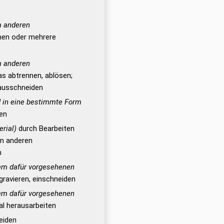
m anderen
nen oder mehrere
m anderen
s abtrennen, ablösen;
ausschneiden
d in eine bestimmte Form
zen
rial)
durch Bearbeiten
m anderen
n
em dafür vorgesehenen
ngravieren, einschneiden
em dafür vorgesehenen
l herausarbeiten
eiden