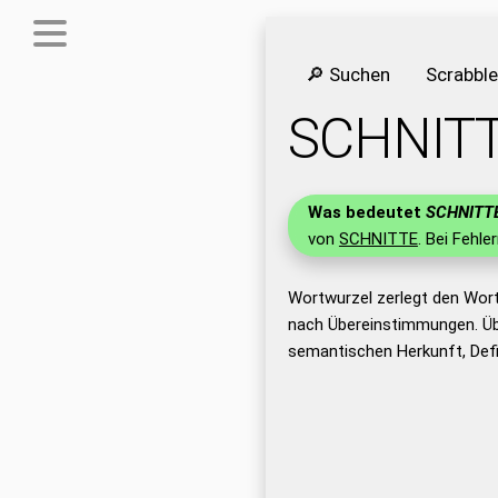
🔎 Suchen
Scrabbl
SCHNIT
Was bedeutet
SCHNITT
von
SCHNITTE
. Bei Fehle
Wortwurzel zerlegt den Wor
nach Übereinstimmungen. Üb
semantischen Herkunft, Def