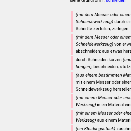
siehe Grundform :
schneiden
(mit dem Messer oder eine
Schneidewerkzeug)
durch ei
Schnitte zerteilen, zerlegen
(mit dem Messer oder eine
Schneidewerkzeug)
von etwa
abschneiden; aus etwas her
durch Schneiden kürzen
(un
bringen)
; beschneiden; stut
(aus einem bestimmten Mate
mit einem Messer oder eine
Schneidewerkzeug herstelle
(mit einem Messer oder ein
Werkzeug)
in ein Material ei
(mit einem Messer oder ein
Werkzeug)
aus einem Materia
(ein Kleidungsstück)
zuschn