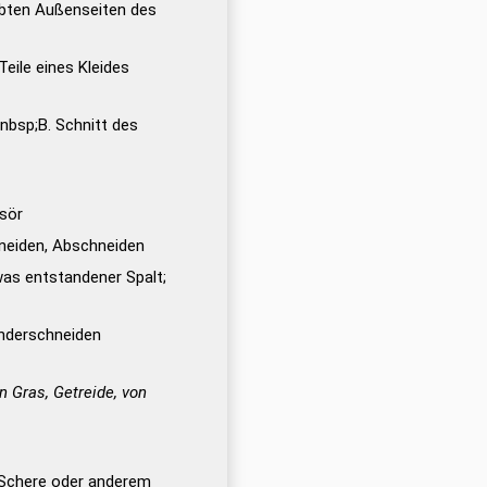
rbten Außenseiten des
eile eines Kleides
nbsp;B. Schnitt des
isör
neiden, Abschneiden
was entstandener Spalt;
nderschneiden
n Gras, Getreide, von
 Schere oder anderem