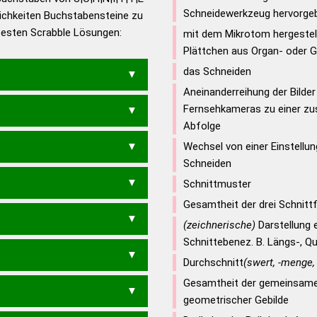
Schneidewerkzeug hervorge
ichkeiten Buchstabensteine zu
en – Die deutsche Grammatik
 besten Scrabble Lösungen:
mit dem Mikrotom hergestel
en – Deutsches
Plättchen aus Organ- oder 
das Schneiden
Aneinanderreihung der Bilder
Fernsehkameras zu einer 
Abfolge
Wechsel von einer Einstellu
NEIT
SICHTEN
SICHTET
Schneiden
CHET
TISCHTE
TITSCHE
Schnittmuster
N
NESCHI
NICHTE
NICHTS
T
SCHIEN
SCHIET
SCHNEI
Gesamtheit der drei Schnitt
T
STECHT
STICHE
STICHT
ICH
SICHT
SIECH
STICH
(zeichnerische)
Darstellung e
T
TITSCH
Schnittebenez. B. Längs-, Q
INCH
SCHI
SECH
SICH
CENTS
Durchschnitt
(swert, -menge,
Gesamtheit der gemeinsame
S
SETHIT
THEINS
THEIST
geometrischer Gebilde