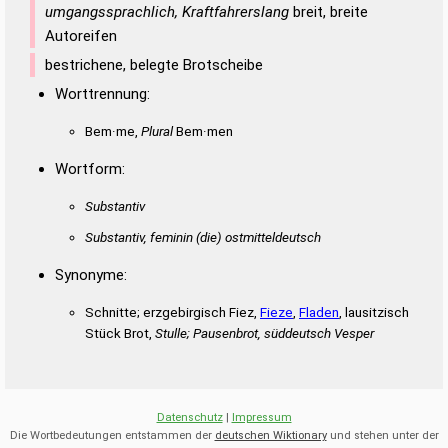
Duden – Richtiges und gutes
umgangssprachlich, Kraftfahrerslang
breit, breite
Deutsch
Autoreifen
Duden – Die deutsche Grammatik
bestrichene, belegte Brotscheibe
Worttrennung:
Duden – Deutsches
Universalwörterbuch
Bem·me,
Plural
Bem·men
Wortform:
Substantiv
Substantiv, feminin
(die)
ostmitteldeutsch
Synonyme:
Schnitte; erzgebirgisch Fiez,
Fieze
,
Fladen
, lausitzisch
Stück Brot,
Stulle; Pausenbrot, süddeutsch Vesper
Datenschutz
|
Impressum
Die Wortbedeutungen entstammen der
deutschen Wiktionary
und stehen unter der