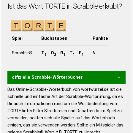
Ist das Wort TORTE in Scrabble erlaubt?
Spiel
Buchstaben
Punkte
Scrabble®
T
-
O
-
R
-
T
-
E
6
1
2
1
1
1
offizielle Scrabble-Wörterbücher
Das Online-Scrabble-Wörterbuch von wortwurzel.de ist die
Wortwurzel liefert mit Hilfe eines semantischen
schnelle und einfache Art der Scrabble-Wortprüfung, da es
Wortanalyse-Algorithmus gute Anhaltspunkte zu
Dir auch Informationen rund um die Wortbedeutung von
Wortbedeutung, Worttrennung und Wortform, um die
TORTE liefert! Um Streitereien und Debatten beim Spiel zu
Gültigkeit eines Wortes für das Scrabble-Spiel zu
vermeiden, sollten sich alle Spieler auf das Wörterbuch
bestimmen!
zugelassene Turnier Scrabble-
einigen, das sie verwenden werden. Sollte ein Mitspieler das
Wörterbücher sind:
gelegte Scrabble® Wort z.B.
TORTE
zu Unrecht