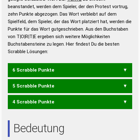
beanstandet, werden dem Spieler, der den Protest vortrug,
Duden – Standardwerk in 12 Bänden
zehn Punkte abgezogen. Das Wort verbleibt auf dem
Duden – Richtiges und gutes
Spielfeld, dem Spieler, der das Wort platziert hat, werden die
Deutsch
Punkte für das Wort gutgeschrieben. Aus den Buchstaben
von T|O|R|T|E ergeben sich weitere Möglichkeiten
Duden – Die deutsche Grammatik
Buchstabensteine zu legen. Hier findest Du die besten
Duden – Deutsches
Scrabble Lösungen:
Universalwörterbuch
6 Scrabble Punkte
5 Scrabble Punkte
ORTET
OTTER
ROTTE
TOTER
4 Scrabble Punkte
ROTE
ROTT
TORE
TOTE
ROT
TOT
RETT
Bedeutung