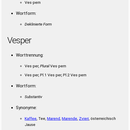
Ves·pern
Wortform:
Deklinierte Form
Vesper
Worttrennung:
Ves·per,
Plural
Ves·pern
Ves·per, Pl.1 Ves·per, Pl.2 Ves·pern
Wortform:
Substantiv
Synonyme:
Kaffee
, Tee,
Marend
,
Marende
,
Zvieri
, österreichisch
Jause