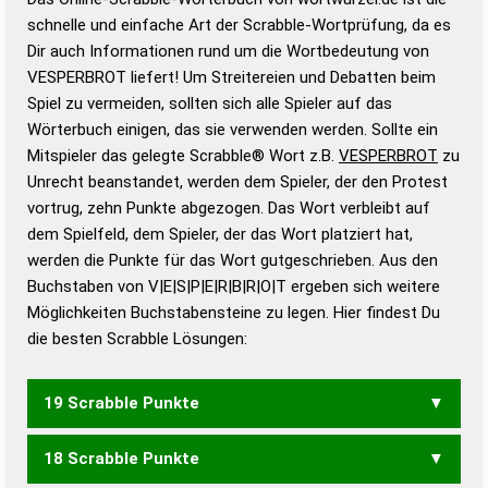
Wortwurzel liefert mit Hilfe eines semantischen
schnelle und einfache Art der Scrabble-Wortprüfung, da es
Wortanalyse-Algorithmus gute Anhaltspunkte zu
Dir auch Informationen rund um die Wortbedeutung von
Wortbedeutung, Worttrennung und Wortform, um die
VESPERBROT liefert! Um Streitereien und Debatten beim
Gültigkeit eines Wortes für das Scrabble-Spiel zu
Spiel zu vermeiden, sollten sich alle Spieler auf das
bestimmen!
zugelassene Turnier Scrabble-
Wörterbuch einigen, das sie verwenden werden. Sollte ein
Wörterbücher sind:
Mitspieler das gelegte Scrabble® Wort z.B.
VESPERBROT
zu
Unrecht beanstandet, werden dem Spieler, der den Protest
Duden – Standardwerk in 12 Bänden
vortrug, zehn Punkte abgezogen. Das Wort verbleibt auf
Duden – Richtiges und gutes
dem Spielfeld, dem Spieler, der das Wort platziert hat,
Deutsch
werden die Punkte für das Wort gutgeschrieben. Aus den
Buchstaben von V|E|S|P|E|R|B|R|O|T ergeben sich weitere
Duden – Die deutsche Grammatik
Möglichkeiten Buchstabensteine zu legen. Hier findest Du
Duden – Deutsches
die besten Scrabble Lösungen:
Universalwörterbuch
19 Scrabble Punkte
18 Scrabble Punkte