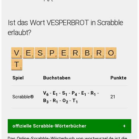
rot
Ist das Wort VESPERBROT in Scrabble
erlaubt?
Spiel
Buchstaben
Punkte
V
-
E
-
S
-
P
-
E
-
R
-
6
1
1
4
1
1
Scrabble®
21
B
-
R
-
O
-
T
3
1
2
1
offizielle Scrabble-Wörterbücher
Das Online-Scrabble-Wörterbuch von wortwurzel.de ist die