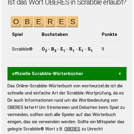
Ist das Wort OBERES in Scrabble erlaubt?
Spiel
Buchstaben
Punkte
Scrabble®
O
-
B
-
E
-
R
-
E
-
S
9
2
3
1
1
1
1
offizielle Scrabble-Wörterbücher
Das Online-Scrabble-Wörterbuch von wortwurzel.de ist die
Wortwurzel liefert mit Hilfe eines semantischen
schnelle und einfache Art der Scrabble-Wortprüfung, da es
Wortanalyse-Algorithmus gute Anhaltspunkte zu
Dir auch Informationen rund um die Wortbedeutung von
Wortbedeutung, Worttrennung und Wortform, um die
OBERES liefert! Um Streitereien und Debatten beim Spiel zu
Gültigkeit eines Wortes für das Scrabble-Spiel zu
vermeiden, sollten sich alle Spieler auf das Wörterbuch
bestimmen!
zugelassene Turnier Scrabble-
einigen, das sie verwenden werden. Sollte ein Mitspieler das
Wörterbücher sind:
gelegte Scrabble® Wort z.B.
OBERES
zu Unrecht