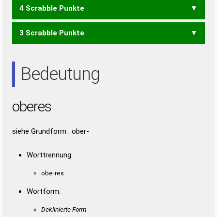
4 Scrabble Punkte
ERB
EROS
OSER
ROSE
SERO
SORE
3 Scrabble Punkte
EOS
ERS
REE
SEE
Bedeutung
oberes
siehe Grundform : ober-
Worttrennung:
obe·res
Wortform:
Deklinierte Form