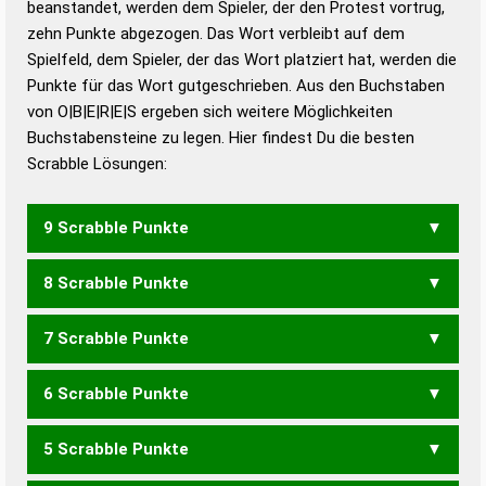
beanstandet, werden dem Spieler, der den Protest vortrug,
Duden – Standardwerk in 12 Bänden
zehn Punkte abgezogen. Das Wort verbleibt auf dem
Duden – Richtiges und gutes
Spielfeld, dem Spieler, der das Wort platziert hat, werden die
Deutsch
Punkte für das Wort gutgeschrieben. Aus den Buchstaben
von O|B|E|R|E|S ergeben sich weitere Möglichkeiten
Duden – Die deutsche Grammatik
Buchstabensteine zu legen. Hier findest Du die besten
Duden – Deutsches
Scrabble Lösungen:
Universalwörterbuch
9 Scrabble Punkte
8 Scrabble Punkte
ERBOSE
7 Scrabble Punkte
ERBOS
OBERS
SORBE
6 Scrabble Punkte
BEOS
BORS
ROBE
EBERS
ERBES
ERBSE
SERBE
5 Scrabble Punkte
BEO
BOR
OBS
EBER
ERBE
REBE